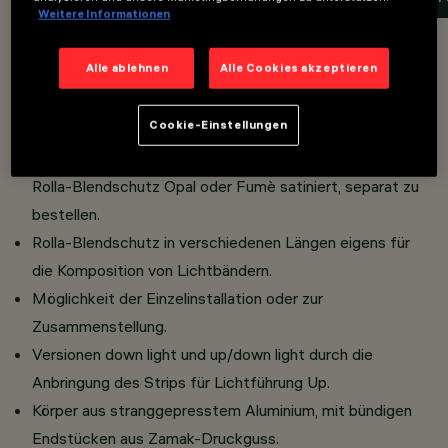
Weitere Informationen
Overview
Alle ablehnen
Alle Cookies akzeptieren
Cookie-Einstellungen
Modulares Beleuchtungssystem für Lichtbandsysteme.
Version mit diffuser Lichtführung mit mikrotexturiertem
Rolla-Blendschutz Opal oder Fumè satiniert, separat zu
bestellen.
Rolla-Blendschutz in verschiedenen Längen eigens für
die Komposition von Lichtbändern.
Möglichkeit der Einzelinstallation oder zur
Zusammenstellung.
Versionen down light und up/down light durch die
Anbringung des Strips für Lichtführung Up.
Körper aus stranggepresstem Aluminium, mit bündigen
Endstücken aus Zamak-Druckguss.