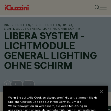
INNENLEUCHTEN
/
PENDELLEUCHTEN
/
LIBERA
/
LICHTMODULE GENERAL LIGHTING OHNE SCHIRM
LIBERA SYSTEM -
LICHTMODULE
GENERAL LIGHTING
OHNE SCHIRM
OVERVIEW
Wenn Sie auf „Alle Cookies akzeptieren“ klicken, stimmen Sie der
Speicherung von Cookies auf Ihrem Gerät zu, um die
Websitenavigation zu verbessern, die Websitenutzung zu
analysieren und unsere Marketingbemühungen zu unterstützen.
PRODUKTCODES ANZEIGEN
LAYOUT-KONFIGURAT