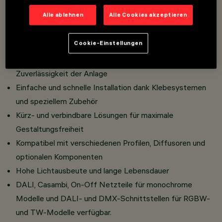
Modulares und flexibles Design für vielfältige
Alle ablehnen
Alle Cookies akzeptieren
Konfigurationen und architektonische Integration
Hochwertiges Licht für Allgemeinbeleuchtung mit sehr
Cookie-Einstellungen
guter Farbwiedergabe
Niedervolt-Lösungen für erhöhte Sicherheit und
Zuverlässigkeit der Anlage
Einfache und schnelle Installation dank Klebesystemen
und speziellem Zubehör
Kürz- und verbindbare Lösungen für maximale
Gestaltungsfreiheit
Kompatibel mit verschiedenen Profilen, Diffusoren und
optionalen Komponenten
Hohe Lichtausbeute und lange Lebensdauer
DALI, Casambi, On-Off Netzteile für monochrome
Modelle und DALI- und DMX-Schnittstellen für RGBW-
und TW-Modelle verfügbar.