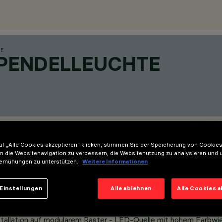
TE
N PENDELLEUCHTE
f „Alle Cookies akzeptieren“ klicken, stimmen Sie der Speicherung von Cookies
m die Websitenavigation zu verbessern, die Websitenutzung zu analysieren und 
OR
emühungen zu unterstützen.
Weitere Informationen
Einstellungen
Alle ablehnen
Alle Cookies 
allation auf modularem Raster - LED-Quelle mit hohem Farbwi