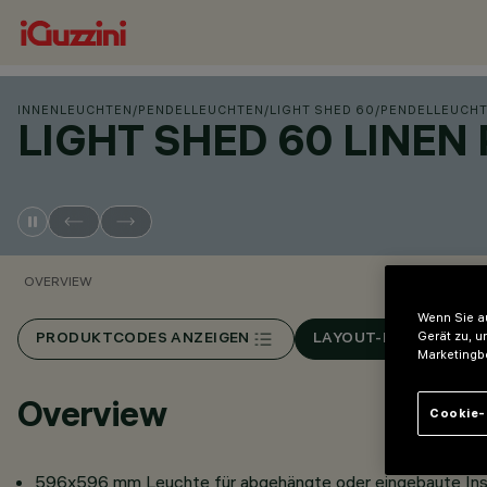
INNENLEUCHTEN
/
PENDELLEUCHTEN
/
LIGHT SHED 60
/
PENDELLEUCH
LIGHT SHED 60 LINE
OVERVIEW
Wenn Sie au
Gerät zu, u
PRODUKTCODES ANZEIGEN
LAYOUT-KONFIGURAT
Marketingb
Overview
Cookie-
596x596 mm Leuchte für abgehängte oder eingebaute Inst