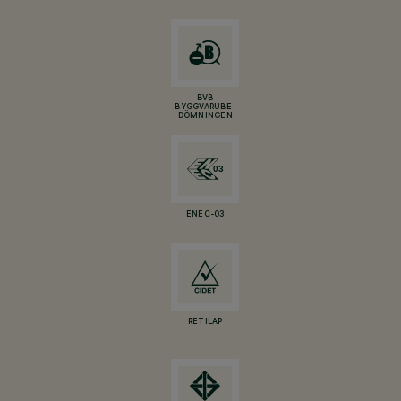
BVB
BYGGVARUBE-
DÖMNINGEN
ENEC-03
RETILAP