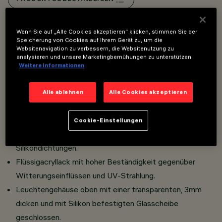
Overview
Wenn Sie auf „Alle Cookies akzeptieren“ klicken, stimmen Sie der
Speicherung von Cookies auf Ihrem Gerät zu, um die
Websitenavigation zu verbessern, die Websitenutzung zu
analysieren und unsere Marketingbemühungen zu unterstützen.
Direktlichtleuchte für den Einsatz von monochromen,
Weitere Informationen
RGB-, RGBW- und TW-LED-Lichtquellen.
Bestehend aus Gehäuse mit Seitengehäuse für On/Off,
Alle ablehnen
Alle Cookies akzeptieren
DALI oder DMX Treiber.
Korpus aus extrudiertem Aluminium und bündige
Cookie-Einstellungen
Endkappen aus Zamak-Druckguss inklusive
Silikondichtungen.
Flüssigacryllack mit hoher Beständigkeit gegenüber
Witterungseinflüssen und UV-Strahlung.
Leuchtengehäuse oben mit einer transparenten, 3mm
dicken und mit Silikon befestigten Glasscheibe
geschlossen.