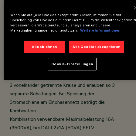
In unterschiedlichen Längen
verfügbar: 1000/2000/3000/4000mm.
Wenn Sie auf „Alle Cookies akzeptieren“ klicken, stimmen Sie der
Speicherung von Cookies auf Ihrem Gerät zu, um die Websitenavigation z
Mit zwei seitlichen Leisten versehen, die als Aufl agefl
verbessern, die Websitenutzung zu analysieren und unsere
äche für
Marketingbemühungen zu unterstützen.
Weitere Informationen
Hängedeckenplatten dienen.
Alle ablehnen
Alle Cookies akzeptieren
Stromschiene mit 6 Leitern. 4 für 3-Phasenbetrieb, 2 für
DALI. Die Leiter befi nden sich in starren, isolierten
Cookie-Einstellungen
extrudierten Profi len mit hoher Durchschlagsfestigkeit.
Die 3 Phasenleiter mit gemeinsamem Nullleiter bilden
3 voneinander getrennte Kreise und erlauben so 3
separate Schaltungen. Bei Speisung der
Stromschiene am Einphasennetz beträgt die
Kombination
Kombination verwendbare Maximalbelastung 16A
(3500VA), bei DALI 2x1A (50VA) FELV.