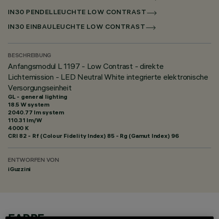
IN30 PENDELLEUCHTE LOW CONTRAST
IN30 EINBAULEUCHTE LOW CONTRAST
BESCHREIBUNG
Anfangsmodul L 1197 - Low Contrast - direkte
Lichtemission - LED Neutral White integrierte elektronische
Versorgungseinheit
GL - general lighting
18.5 W system
2040.77 lm system
110.31 lm/W
4000 K
CRI
82
- Rf (Colour Fidelity Index) 85 - Rg (Gamut Index) 96
ENTWORFEN VON
iGuzzini
FARBE