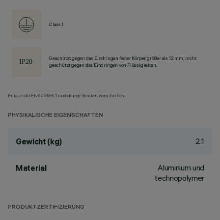
Class I
Geschützt gegen das Eindringen fester Körper größer als 12 mm, nicht
geschützt gegen das Eindringen von Flüssigkeiten.
Entspricht EN60598-1 und den geltenden Vorschriften.
PHYSIKALISCHE EIGENSCHAFTEN
2.1
Gewicht (kg)
Aluminium und
Material
technopolymer
PRODUKTZERTIFIZIERUNG