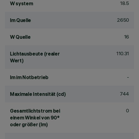
18.5
W system
2650
lm Quelle
16
W Quelle
110.31
Lichtausbeute (realer
Wert)
-
lm im Notbetrieb
744
Maximale Intensität (cd)
0
Gesamtlichtstrom bei
einem Winkel von 90°
oder größer (lm)