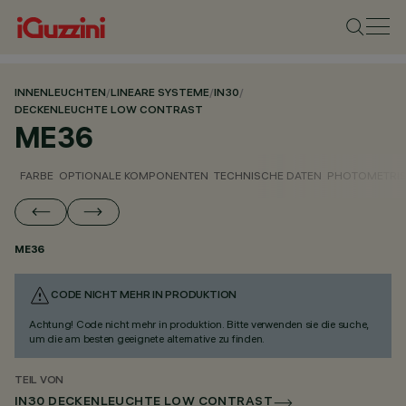
INNENLEUCHTEN
/
LINEARE SYSTEME
/
IN30
/
DECKENLEUCHTE LOW CONTRAST
ME36
FARBE
OPTIONALE KOMPONENTEN
TECHNISCHE DATEN
PHOTOMETRIS
ME36
CODE NICHT MEHR IN PRODUKTION
Achtung! Code nicht mehr in produktion. Bitte verwenden sie die suche,
um die am besten geeignete alternative zu finden.
TEIL VON
IN30 DECKENLEUCHTE LOW CONTRAST