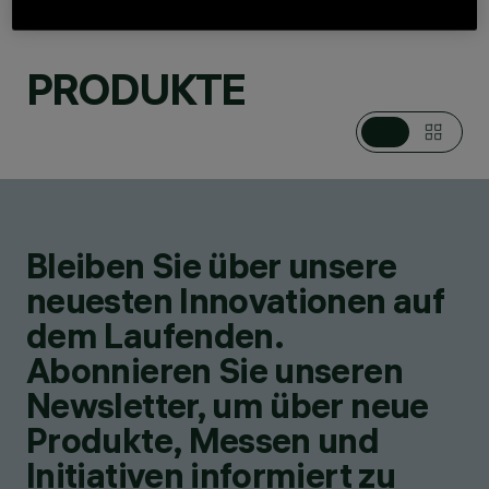
PRODUKTE
KATEGORIEN
DOWNLIGHTS UND
EINBAULEUCHTEN,
PENDELLEUCHTEN,
LINEARE SYSTEME,
DECKENLEUCHTEN
DESIGN
IGUZZINI
Bleiben Sie über unsere
PRODUKTE
48
neuesten Innovationen auf
dem Laufenden.
Abonnieren Sie unseren
Newsletter, um über neue
Produkte, Messen und
Initiativen informiert zu