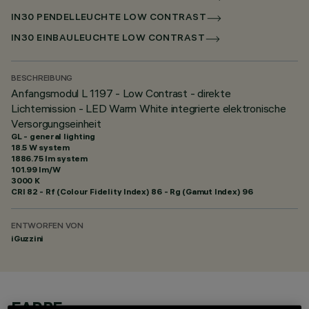
IN30 PENDELLEUCHTE LOW CONTRAST
IN30 EINBAULEUCHTE LOW CONTRAST
BESCHREIBUNG
Anfangsmodul L 1197 - Low Contrast - direkte
Lichtemission - LED Warm White integrierte elektronische
Versorgungseinheit
GL - general lighting
18.5 W system
1886.75 lm system
101.99 lm/W
3000 K
CRI
82
- Rf (Colour Fidelity Index) 86 - Rg (Gamut Index) 96
ENTWORFEN VON
iGuzzini
FARBE