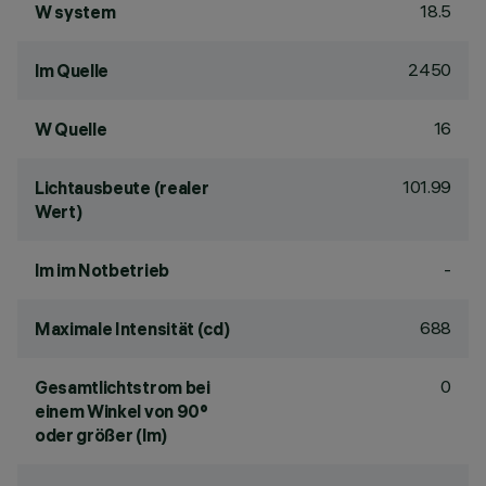
18.5
W system
2450
lm Quelle
16
W Quelle
101.99
Lichtausbeute (realer
Wert)
-
lm im Notbetrieb
688
Maximale Intensität (cd)
0
Gesamtlichtstrom bei
einem Winkel von 90°
oder größer (lm)