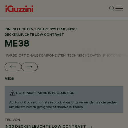
INNENLEUCHTEN
/
LINEARE SYSTEME
/
IN30
/
DECKENLEUCHTE LOW CONTRAST
ME38
FARBE
OPTIONALE KOMPONENTEN
TECHNISCHE DATEN
PHOTOMETRIS
ME38
CODE NICHT MEHR IN PRODUKTION
Achtung! Code nicht mehr in produktion. Bitte verwenden sie die suche,
um die am besten geeignete alternative zu finden.
TEIL VON
IN30 DECKENLEUCHTE LOW CONTRAST