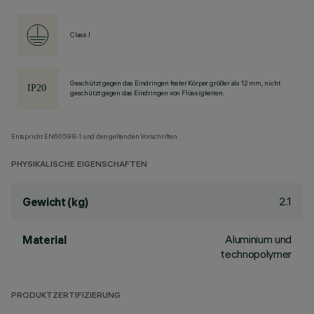
Class I
Geschützt gegen das Eindringen fester Körper größer als 12 mm, nicht
geschützt gegen das Eindringen von Flüssigkeiten.
Entspricht EN60598-1 und den geltenden Vorschriften.
PHYSIKALISCHE EIGENSCHAFTEN
2.1
Gewicht (kg)
Aluminium und
Material
technopolymer
PRODUKTZERTIFIZIERUNG