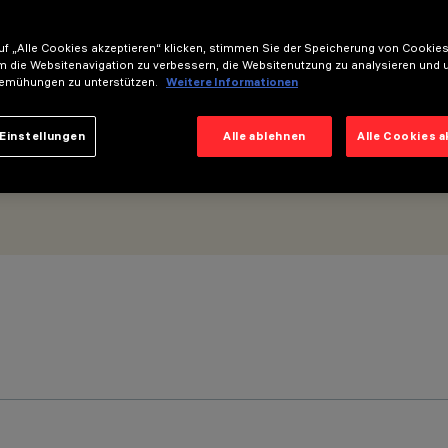
- LED Warm White integrierte dimmbare DALI-Versorgungseinheit
f „Alle Cookies akzeptieren“ klicken, stimmen Sie der Speicherung von Cookies
m die Websitenavigation zu verbessern, die Websitenutzung zu analysieren und 
emühungen zu unterstützen.
Weitere Informationen
Einstellungen
Alle ablehnen
Alle Cookies 