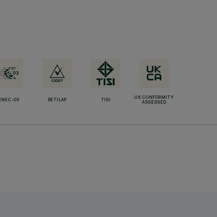
UK CONFORMITY
ENEC-03
RETILAP
TISI
ASSESSED