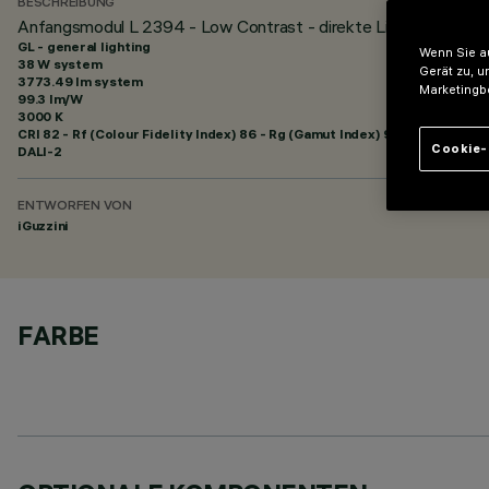
BESCHREIBUNG
Anfangsmodul L 2394 - Low Contrast - direkte Lichtemission 
GL - general lighting
Wenn Sie au
38 W system
Gerät zu, u
3773.49 lm system
Marketingb
99.3 lm/W
3000 K
CRI
82
- Rf (Colour Fidelity Index) 86 - Rg (Gamut Index) 96
Cookie-
DALI-2
ENTWORFEN VON
iGuzzini
FARBE