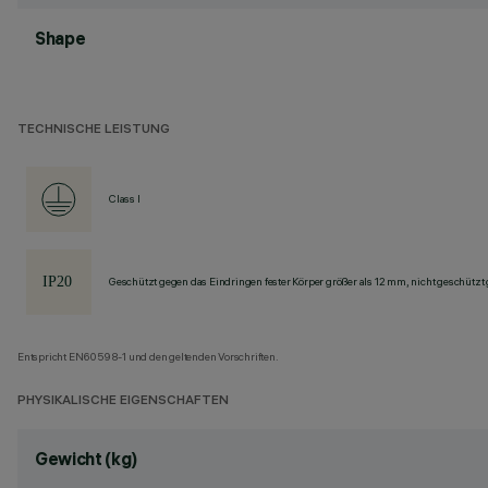
Shape
TECHNISCHE LEISTUNG
Class I
Geschützt gegen das Eindringen fester Körper größer als 12 mm, nicht geschützt
Entspricht EN60598-1 und den geltenden Vorschriften.
PHYSIKALISCHE EIGENSCHAFTEN
Gewicht (kg)