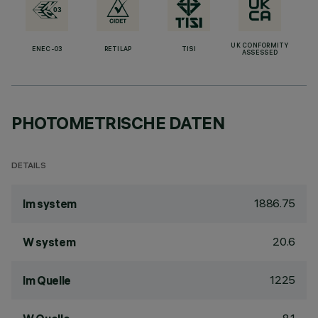
UK CONFORMITY
ENEC-03
RETILAP
TISI
ASSESSED
PHOTOMETRISCHE DATEN
DETAILS
1886.75
lm system
20.6
W system
1225
lm Quelle