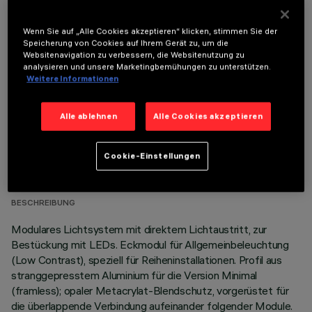
Wenn Sie auf „Alle Cookies akzeptieren“ klicken, stimmen Sie der
OPTIONALE KOMPONENTEN
Speicherung von Cookies auf Ihrem Gerät zu, um die
Websitenavigation zu verbessern, die Websitenutzung zu
analysieren und unsere Marketingbemühungen zu unterstützen.
Weitere Informationen
Alle ablehnen
Alle Cookies akzeptieren
TECHNISCHE DATEN
Cookie-Einstellungen
LETZTES UPDATE: 02.08.2026
BESCHREIBUNG
Modulares Lichtsystem mit direktem Lichtaustritt, zur
Bestückung mit LEDs. Eckmodul für Allgemeinbeleuchtung
(Low Contrast), speziell für Reiheninstallationen. Profil aus
stranggepresstem Aluminium für die Version Minimal
(framless); opaler Metacrylat-Blendschutz, vorgerüstet für
die überlappende Verbindung aufeinander folgender Module.