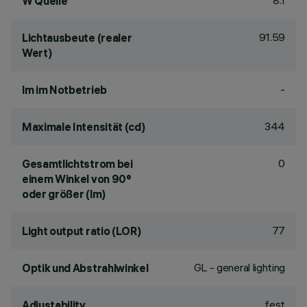
8.1
W Quelle
91.59
Lichtausbeute (realer
Wert)
-
lm im Notbetrieb
344
Maximale Intensität (cd)
0
Gesamtlichtstrom bei
einem Winkel von 90°
oder größer (lm)
77
Light output ratio (LOR)
GL - general lighting
Optik und Abstrahlwinkel
fest
Adjustability