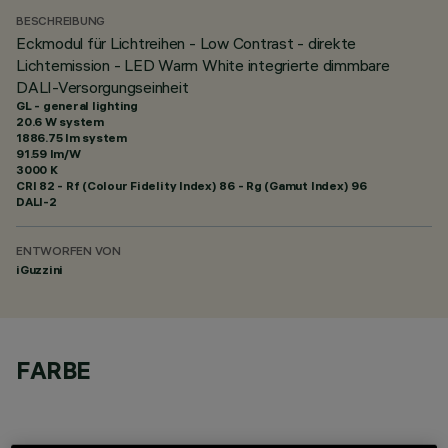
BESCHREIBUNG
Eckmodul für Lichtreihen - Low Contrast - direkte
Lichtemission - LED Warm White integrierte dimmbare
DALI-Versorgungseinheit
GL - general lighting
20.6 W system
1886.75 lm system
91.59 lm/W
3000 K
CRI
82
- Rf (Colour Fidelity Index) 86 - Rg (Gamut Index) 96
DALI-2
ENTWORFEN VON
iGuzzini
FARBE