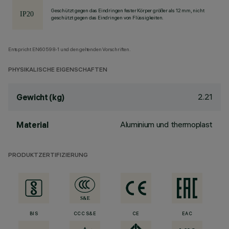
Geschützt gegen das Eindringen fester Körper größer als 12 mm, nicht
geschützt gegen das Eindringen von Flüssigkeiten.
Entspricht EN60598-1 und den geltenden Vorschriften.
PHYSIKALISCHE EIGENSCHAFTEN
2.21
Gewicht (kg)
Aluminium und thermoplast
Material
PRODUKTZERTIFIZIERUNG
BIS
CCC S&E
CE
EAC