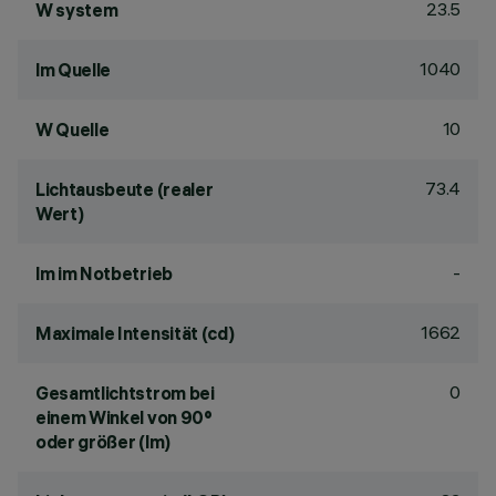
23.5
W system
1040
lm Quelle
10
W Quelle
73.4
Lichtausbeute (realer
Wert)
-
lm im Notbetrieb
1662
Maximale Intensität (cd)
0
Gesamtlichtstrom bei
einem Winkel von 90°
oder größer (lm)