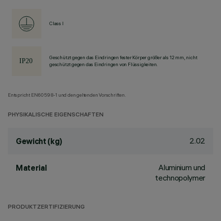
Class I
Geschützt gegen das Eindringen fester Körper größer als 12 mm, nicht
geschützt gegen das Eindringen von Flüssigkeiten.
Entspricht EN60598-1 und den geltenden Vorschriften.
PHYSIKALISCHE EIGENSCHAFTEN
2.02
Gewicht (kg)
Aluminium und
Material
technopolymer
PRODUKTZERTIFIZIERUNG