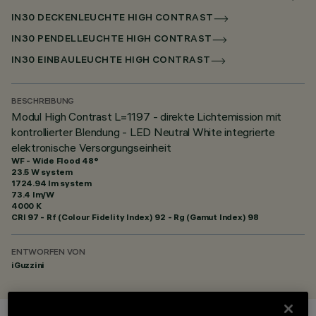
IN30 DECKENLEUCHTE HIGH CONTRAST
IN30 PENDELLEUCHTE HIGH CONTRAST
IN30 EINBAULEUCHTE HIGH CONTRAST
BESCHREIBUNG
Modul High Contrast L=1197 - direkte Lichtemission mit
kontrollierter Blendung - LED Neutral White integrierte
elektronische Versorgungseinheit
WF - Wide Flood 48°
23.5 W system
1724.94 lm system
73.4 lm/W
4000 K
CRI
97
- Rf (Colour Fidelity Index) 92 - Rg (Gamut Index) 98
ENTWORFEN VON
iGuzzini