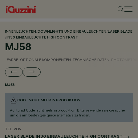
INNENLEUCHTEN
/
DOWNLIGHTS UND EINBAULEUCHTEN
/
LASER BLADE
/
IN30 EINBAULEUCHTE HIGH CONTRAST
MJ58
FARBE
OPTIONALE KOMPONENTEN
TECHNISCHE DATEN
PHOTOMETRIS
MJ58
CODE NICHT MEHR IN PRODUKTION
Achtung! Code nicht mehr in produktion. Bitte verwenden sie die suche,
um die am besten geeignete alternative zu finden.
TEIL VON
LASER BLADE IN30 EINBAULEUCHTE HIGH CONTRAST