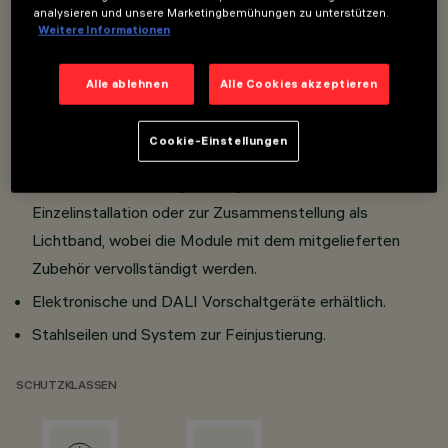
analysieren und unsere Marketingbemühungen zu unterstützen.
Overview
Weitere Informationen
Alle ablehnen
Alle Cookies akzeptieren
Modulares Leuchtensystem zur Reiheninstallation.
Ausgeführt mit Profil aus extrudiertem Aluminium in der
Cookie-Einstellungen
Version minimal (frameless).
Module mit zwei Längen; Möglichkeit zur
Einzelinstallation oder zur Zusammenstellung als
Lichtband, wobei die Module mit dem mitgelieferten
Zubehör vervollständigt werden.
Elektronische und DALI Vorschaltgeräte erhältlich.
Stahlseilen und System zur Feinjustierung.
SCHUTZKLASSEN