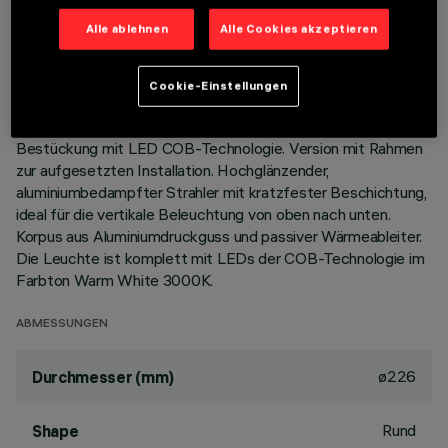
TECHNISCHE DATEN
Alle ablehnen
Alle Cookies akzeptieren
LETZTES UPDATE: 01.08.2026
Cookie-Einstellungen
BESCHREIBUNG
Runde, starre Einbauleuchte mit Wall-Washer-Effekt, zur
Bestückung mit LED COB-Technologie. Version mit Rahmen
zur aufgesetzten Installation. Hochglänzender,
aluminiumbedampfter Strahler mit kratzfester Beschichtung,
ideal für die vertikale Beleuchtung von oben nach unten.
Korpus aus Aluminiumdruckguss und passiver Wärmeableiter.
Die Leuchte ist komplett mit LEDs der COB-Technologie im
Farbton Warm White 3000K.
ABMESSUNGEN
ø226
Durchmesser (mm)
Rund
Shape