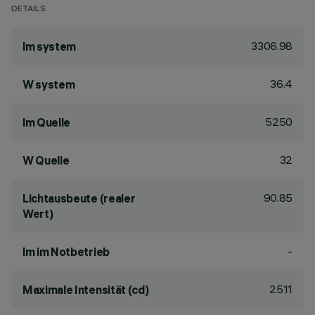
DETAILS
3306.98
lm system
36.4
W system
5250
lm Quelle
32
W Quelle
90.85
Lichtausbeute (realer
Wert)
-
lm im Notbetrieb
2511
Maximale Intensität (cd)