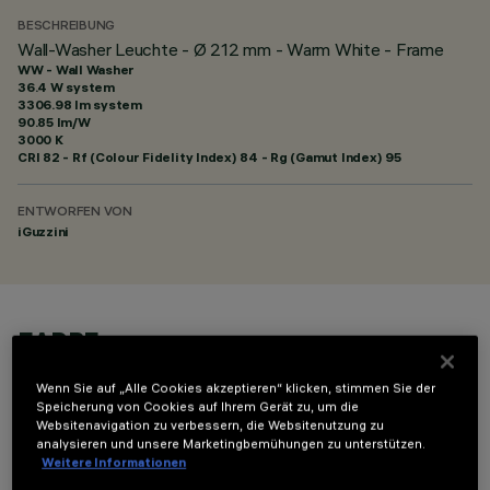
BESCHREIBUNG
Wall-Washer Leuchte - Ø 212 mm - Warm White - Frame
WW - Wall Washer
36.4 W system
3306.98 lm system
90.85 lm/W
3000 K
CRI
82
- Rf (Colour Fidelity Index) 84 - Rg (Gamut Index) 95
ENTWORFEN VON
iGuzzini
FARBE
Wenn Sie auf „Alle Cookies akzeptieren“ klicken, stimmen Sie der
Speicherung von Cookies auf Ihrem Gerät zu, um die
Websitenavigation zu verbessern, die Websitenutzung zu
analysieren und unsere Marketingbemühungen zu unterstützen.
Weitere Informationen