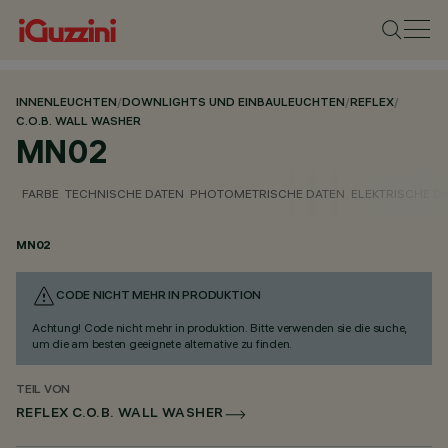
INNENLEUCHTEN
/
DOWNLIGHTS UND EINBAULEUCHTEN
/
REFLEX
/
C.O.B. WALL WASHER
MN02
FARBE
TECHNISCHE DATEN
PHOTOMETRISCHE DATEN
ELEKTRISCHE D
MN02
CODE NICHT MEHR IN PRODUKTION
Achtung! Code nicht mehr in produktion. Bitte verwenden sie die suche,
um die am besten geeignete alternative zu finden.
TEIL VON
REFLEX C.O.B. WALL WASHER