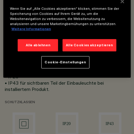
Wenn Sie auf „Alle Cookies akzeptieren“ klicken, stimmen Sie der
• Einbau in Zwischendecken mit einer Dicke von 12,5 mm
Speicherung von Cookies auf Ihrem Gerät zu, um die
Websitenavigation zu verbessern, die Websitenutzung zu
bei den Minimal-Versionen (ohne Einfassung) oder von 1 bis
analysieren und unsere Marketingbemühungen zu unterstützen.
25 mm für Frame-Versionen (mit Einfassung) mit Hilfe von
Weitere Informationen
Torsionsfedern.
• Gehäuse und Kühlkörper aus Aluminium-Druckguss.
• Reﬂektor aus metallisiertem thermoplastischen Material
Alle ablehnen
Alle Cookies akzeptieren
mit Kratzschutz.
• Erhältlich mit elektronischer Verkabelung und DALI.
Cookie-Einstellungen
• Die Maße zum Mindesteinbauraum ﬁnden Sie in der
Montageanleitung.
• IP20
• IP43 für sichtbaren Teil der Einbauleuchte bei
installiertem Produkt.
SCHUTZKLASSEN