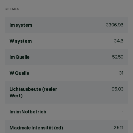
DETAILS
3306.98
lm system
34.8
W system
5250
lm Quelle
31
W Quelle
95.03
Lichtausbeute (realer
Wert)
-
lm im Notbetrieb
2511
Maximale Intensität (cd)