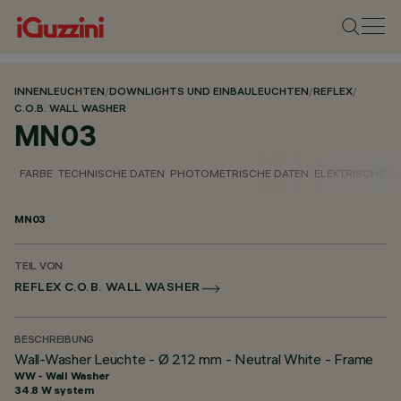
INNENLEUCHTEN
/
DOWNLIGHTS UND EINBAULEUCHTEN
/
REFLEX
/
C.O.B. WALL WASHER
MN03
FARBE
TECHNISCHE DATEN
PHOTOMETRISCHE DATEN
ELEKTRISCHE D
MN03
TEIL VON
REFLEX C.O.B. WALL WASHER
BESCHREIBUNG
Wall-Washer Leuchte - Ø 212 mm - Neutral White - Frame
WW - Wall Washer
34.8 W system