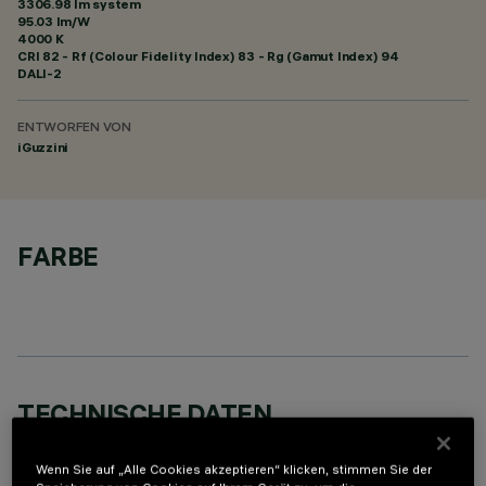
3306.98 lm system
95.03 lm/W
4000 K
CRI
82
- Rf (Colour Fidelity Index) 83 - Rg (Gamut Index) 94
DALI-2
ENTWORFEN VON
iGuzzini
FARBE
TECHNISCHE DATEN
LETZTES UPDATE: 07.08.2026
Wenn Sie auf „Alle Cookies akzeptieren“ klicken, stimmen Sie der