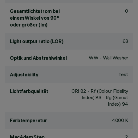
0
Gesamtlichtstrom bei
einem Winkel von 90°
oder größer (lm)
63
Light output ratio (LOR)
WW - Wall Washer
Optik und Abstrahlwinkel
fest
Adjustability
CRI
82
- Rf (Colour Fidelity
Lichtfarbqualität
Index) 83 - Rg (Gamut
Index) 94
4000 K
Farbtemperatur
2
MacAdam Step