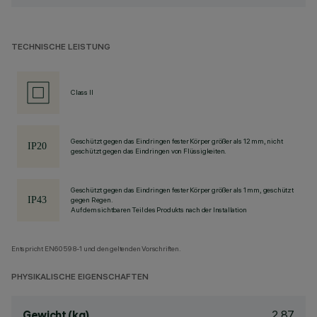
TECHNISCHE LEISTUNG
Class II
Geschützt gegen das Eindringen fester Körper größer als 12 mm, nicht
geschützt gegen das Eindringen von Flüssigkeiten.
Geschützt gegen das Eindringen fester Körper größer als 1 mm, geschützt
gegen Regen.
Auf dem sichtbaren Teil des Produkts nach der Installation
Entspricht EN60598-1 und den geltenden Vorschriften.
PHYSIKALISCHE EIGENSCHAFTEN
2.87
Gewicht (kg)