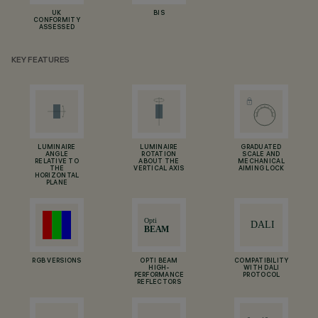
UK
BIS
CONFORMITY
ASSESSED
KEY FEATURES
LUMINAIRE
LUMINAIRE
GRADUATED
ANGLE
ROTATION
SCALE AND
RELATIVE TO
ABOUT THE
MECHANICAL
THE
VERTICAL AXIS
AIMING LOCK
HORIZONTAL
PLANE
RGB VERSIONS
OPTI BEAM
COMPATIBILITY
HIGH-
WITH DALI
PERFORMANCE
PROTOCOL
REFLECTORS