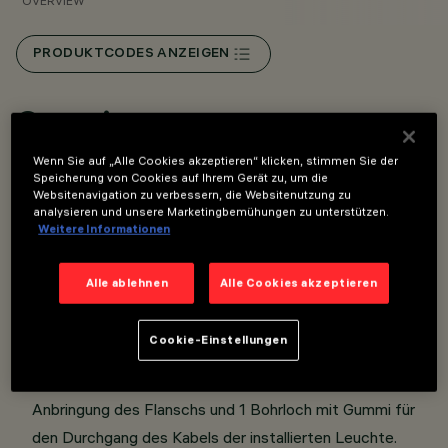
OVERVIEW
PRODUKTCODES ANZEIGEN
Overview
Wenn Sie auf „Alle Cookies akzeptieren“ klicken, stimmen Sie der
Speicherung von Cookies auf Ihrem Gerät zu, um die
Städtisches Beleuchtungssystem, das zur Verwendung
Websitenavigation zu verbessern, die Websitenutzung zu
von LED-Leuchtmitteln vorgesehen ist.
analysieren und unsere Marketingbemühungen zu unterstützen.
Weitere Informationen
Montage an vorgebohrten Masten mithilfe eines
Flanschs im Minimal-Design und Einzel- oder
Alle ablehnen
Alle Cookies akzeptieren
Doppelauslegern für zylindrisch-konische Masten Ø102 -
Ø120mm.
Cookie-Einstellungen
Vorgebohrte, zylindrisch-konische Masten mit
Bohrmuster: 2 Bohrlöcher mit Messingeinsätzen für die
Anbringung des Flanschs und 1 Bohrloch mit Gummi für
den Durchgang des Kabels der installierten Leuchte.