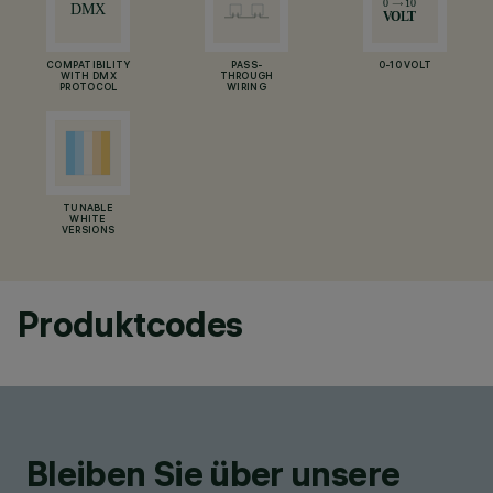
COMPATIBILITY
PASS-
0-10 VOLT
WITH DMX
THROUGH
PROTOCOL
WIRING
TUNABLE
WHITE
VERSIONS
Produktcodes
Bleiben Sie über unsere