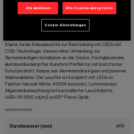
TECHNISCHE DATEN
Alle ablehnen
Alle Cookies akzeptieren
LETZTES UPDATE: 01.08.2026
Cookie-Einstellungen
BESCHREIBUNG
Starre, runde Einbauleuchte zur Bestückung mit LEDs mit
COB-Technologie. Version ohne Umrandung zur
flächenbündigen Installation an der Decke. Hochglänzender,
aluminiumbedampfter Kunststoffreflektor mit kratzfester
Schutzschicht. Korpus aus Aluminiumdruckguss und passiver
Wärmeableiter. Die Leuchte ist komplett mit LEDs im
Farbton Neutral White 4000K bestückt. Lichtemission
Allgemeinbeleuchtung mit kontrollierter Leuchtdichte
UGR<19 1500 cd/m2 α>65° Flood-Optik.
ABMESSUNGEN
ø69
Durchmesser (mm)