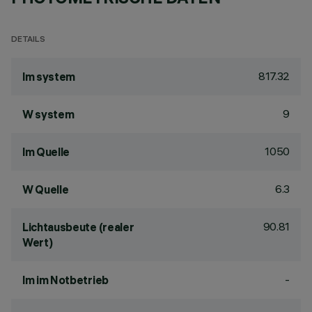
DETAILS
817.32
lm system
9
W system
1050
lm Quelle
6.3
W Quelle
90.81
Lichtausbeute (realer
Wert)
-
lm im Notbetrieb