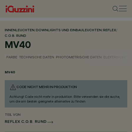
INNENLEUCHTEN
/
DOWNLIGHTS UND EINBAULEUCHTEN
/
REFLEX
/
C.O.B. RUND
MV40
FARBE
TECHNISCHE DATEN
PHOTOMETRISCHE DATEN
ELEKTRISCHE D
MV40
CODE NICHT MEHR IN PRODUKTION
Achtung! Code nicht mehr in produktion. Bitte verwenden sie die suche,
um die am besten geeignete alternative zu finden.
TEIL VON
REFLEX C.O.B. RUND