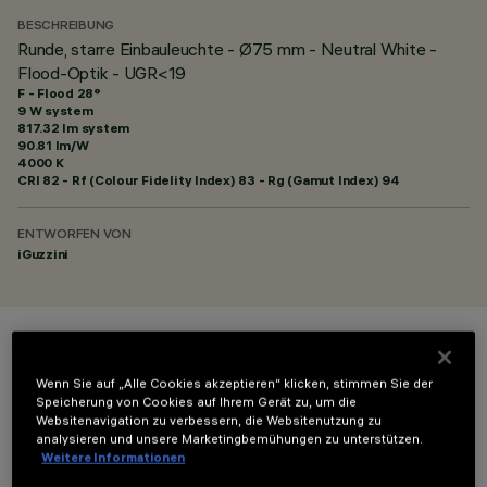
BESCHREIBUNG
Runde, starre Einbauleuchte - Ø75 mm - Neutral White -
Flood-Optik - UGR<19
F - Flood 28°
9 W system
817.32 lm system
90.81 lm/W
4000 K
CRI
82
- Rf (Colour Fidelity Index) 83 - Rg (Gamut Index) 94
ENTWORFEN VON
iGuzzini
FARBE
Wenn Sie auf „Alle Cookies akzeptieren“ klicken, stimmen Sie der
Speicherung von Cookies auf Ihrem Gerät zu, um die
Websitenavigation zu verbessern, die Websitenutzung zu
analysieren und unsere Marketingbemühungen zu unterstützen.
Weitere Informationen