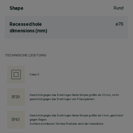
Rund
Shape
ø78
Recessed hole
dimensions (mm)
TECHNISCHE LEISTUNG
Class II
Geschützt gegen das Eindringen fester Körper größer als 12 mm, nicht
geschützt gegen das Eindringen von Flüssigkeiten.
Geschützt gegen das Eindringen fester Körper größer als 1 mm, geschützt
gegen Regen.
Auf dem sichtbaren Teil des Produkts nach der Installation