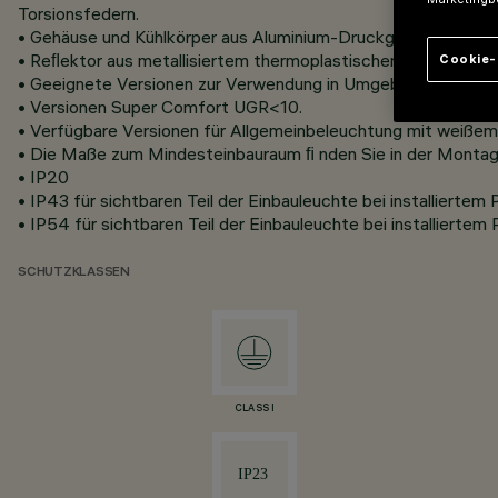
Torsionsfedern.
• Gehäuse und Kühlkörper aus Aluminium-Druckguss und stra
• Reﬂektor aus metallisiertem thermoplastischen Material m
Cookie-
• Geeignete Versionen zur Verwendung in Umgebungen mit Bi
• Versionen Super Comfort UGR<10.
• Verfügbare Versionen für Allgemeinbeleuchtung mit weißem R
• Die Maße zum Mindesteinbauraum ﬁ nden Sie in der Montagea
• IP20
• IP43 für sichtbaren Teil der Einbauleuchte bei installiertem
• IP54 für sichtbaren Teil der Einbauleuchte bei installiertem
SCHUTZKLASSEN
CLASS I