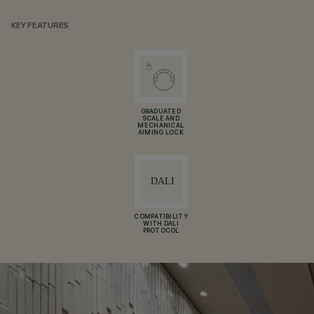
KEY FEATURES
GRADUATED
SCALE AND
MECHANICAL
AIMING LOCK
COMPATIBILITY
WITH DALI
PROTOCOL