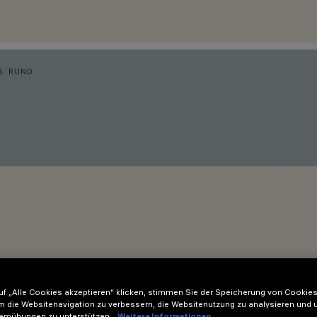
B. RUND
f „Alle Cookies akzeptieren“ klicken, stimmen Sie der Speicherung von Cookies
m die Websitenavigation zu verbessern, die Websitenutzung zu analysieren und 
den Minimal-Versionen (ohne Einfassung) oder von 1 bis 25 mm f
emühungen zu unterstützen.
Weitere Informationen