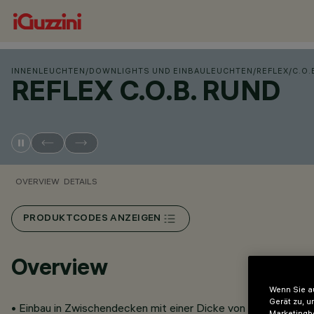
INNENLEUCHTEN
/
DOWNLIGHTS UND EINBAULEUCHTEN
/
REFLEX
/
C.O.
REFLEX C.O.B. RUND
OVERVIEW
DETAILS
PRODUKTCODES ANZEIGEN
Overview
Wenn Sie au
Gerät zu, u
• Einbau in Zwischendecken mit einer Dicke von 12,5 mm bei 
Marketingb