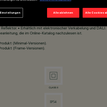
nggepresstem Aluminium.
it Kratzschutz sowie hoher Lichtausbeute und hohem Sehkomfor
Einstellungen
Alle ablehnen
Alle Cookies 
ldschirmarbeitsplätzen UGR<19,
eﬂektor. • Erhältlich mit elektronischer Verkabelung und DALI.
nleitung, die im Online-Katalog nachzulesen ist.
 Produkt (Minimal-Versionen).
 Produkt (Frame-Versionen).
CLASS II