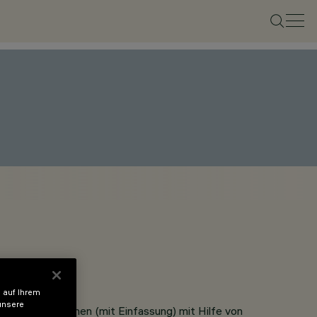
 auf Ihrem
unsere
ür FrameVersionen (mit Einfassung) mit Hilfe von