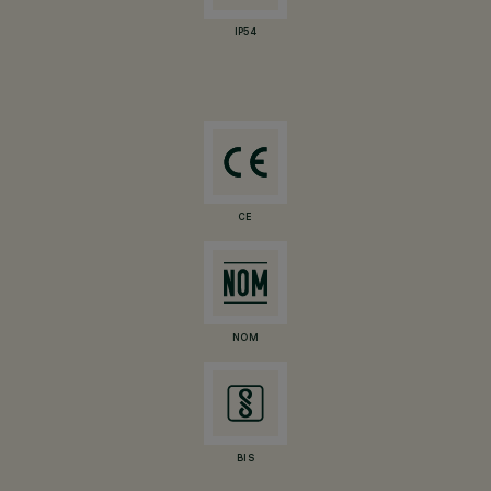
IP54
CE
NOM
BIS