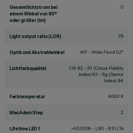
0
Gesamtlichtstrom bei
einem Winkel von 90°
oder größer (lm)
79
Light output ratio (LOR)
WF - Wide Flood 52°
Optik und Abstrahlwinkel
CRI
82
- Rf (Colour Fidelity
Lichtfarbqualität
Index) 83 - Rg (Gamut
Index) 94
4000 K
Farbtemperatur
2
MacAdam Step
>50,000h - L90 - B10 (Ta
Lifetime LED 1