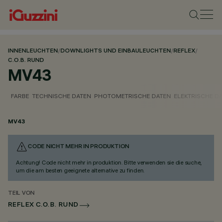
INNENLEUCHTEN
/
DOWNLIGHTS UND EINBAULEUCHTEN
/
REFLEX
/
C.O.B. RUND
MV43
FARBE
TECHNISCHE DATEN
PHOTOMETRISCHE DATEN
ELEKTRISCHE D
MV43
CODE NICHT MEHR IN PRODUKTION
Achtung! Code nicht mehr in produktion. Bitte verwenden sie die suche,
um die am besten geeignete alternative zu finden.
TEIL VON
REFLEX C.O.B. RUND