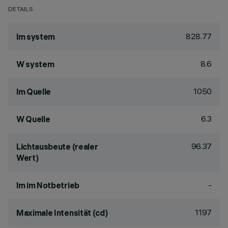
DETAILS
828.77
lm system
8.6
W system
1050
lm Quelle
6.3
W Quelle
96.37
Lichtausbeute (realer
Wert)
-
lm im Notbetrieb
1197
Maximale Intensität (cd)