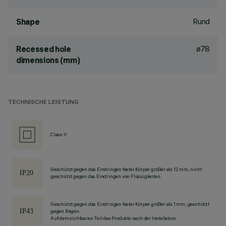
Rund
Shape
ø78
Recessed hole
dimensions (mm)
TECHNISCHE LEISTUNG
Class II
Geschützt gegen das Eindringen fester Körper größer als 12 mm, nicht
geschützt gegen das Eindringen von Flüssigkeiten.
Geschützt gegen das Eindringen fester Körper größer als 1 mm, geschützt
gegen Regen.
Auf dem sichtbaren Teil des Produkts nach der Installation