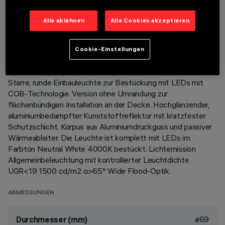
TECHNISCHE DATEN
Alle ablehnen
Alle Cookies akzeptieren
LETZTES UPDATE: 01.08.2026
Cookie-Einstellungen
BESCHREIBUNG
Starre, runde Einbauleuchte zur Bestückung mit LEDs mit
COB-Technologie. Version ohne Umrandung zur
flächenbündigen Installation an der Decke. Hochglänzender,
aluminiumbedampfter Kunststoffreflektor mit kratzfester
Schutzschicht. Korpus aus Aluminiumdruckguss und passiver
Wärmeableiter. Die Leuchte ist komplett mit LEDs im
Farbton Neutral White 4000K bestückt. Lichtemission
Allgemeinbeleuchtung mit kontrollierter Leuchtdichte
UGR<19 1500 cd/m2 α>65° Wide Flood-Optik.
ABMESSUNGEN
ø69
Durchmesser (mm)