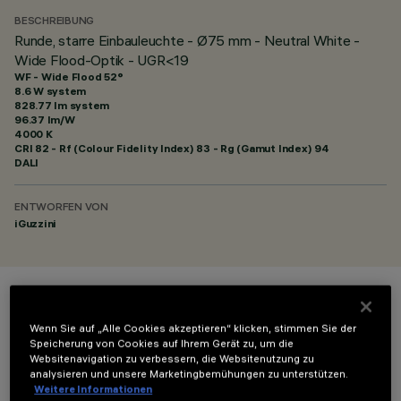
BESCHREIBUNG
Runde, starre Einbauleuchte - Ø75 mm - Neutral White -
Wide Flood-Optik - UGR<19
WF - Wide Flood 52°
8.6 W system
828.77 lm system
96.37 lm/W
4000 K
CRI
82
- Rf (Colour Fidelity Index) 83 - Rg (Gamut Index) 94
DALI
ENTWORFEN VON
iGuzzini
FARBE
Wenn Sie auf „Alle Cookies akzeptieren“ klicken, stimmen Sie der
Speicherung von Cookies auf Ihrem Gerät zu, um die
Websitenavigation zu verbessern, die Websitenutzung zu
analysieren und unsere Marketingbemühungen zu unterstützen.
Weitere Informationen