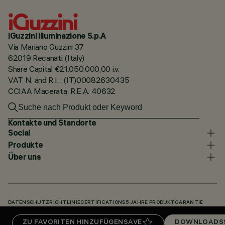
iGuzzini illuminazione S.p.A
Via Mariano Guzzini 37
62019 Recanati (Italy)
Share Capital €21.050.000,00 i.v.
VAT N. and R.I. : (IT)00082630435
CCIAA Macerata, R.E.A. 40632
Kontakte und Standorte
Social
Produkte
Über uns
DATENSCHUTZRICHTLINIE
CERTIFICATIONS
5 JAHRE PRODUKTGARANTIE
HINWEISGEBERSYSTEM
COOKIE POLICY
ACCESSIBILITY STATEMENT
ZU FAVORITEN HINZUFÜGEN
SAVE
DOWNLOADS
UNSERE CODES
KNOWLEDGE BASE (LOGIN REQUIRED)
DOWNLOADS