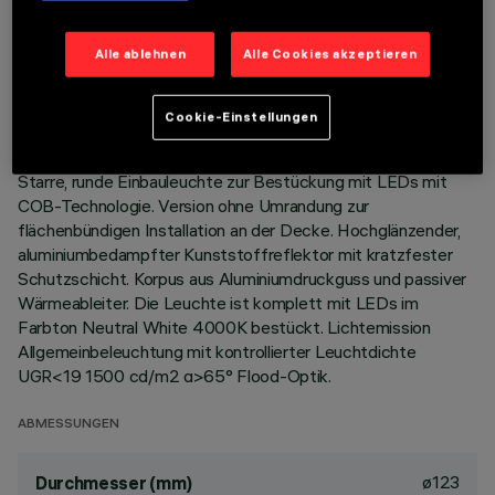
TECHNISCHE DATEN
Alle ablehnen
Alle Cookies akzeptieren
LETZTES UPDATE: 01.08.2026
Cookie-Einstellungen
BESCHREIBUNG
Starre, runde Einbauleuchte zur Bestückung mit LEDs mit
COB-Technologie. Version ohne Umrandung zur
flächenbündigen Installation an der Decke. Hochglänzender,
aluminiumbedampfter Kunststoffreflektor mit kratzfester
Schutzschicht. Korpus aus Aluminiumdruckguss und passiver
Wärmeableiter. Die Leuchte ist komplett mit LEDs im
Farbton Neutral White 4000K bestückt. Lichtemission
Allgemeinbeleuchtung mit kontrollierter Leuchtdichte
UGR<19 1500 cd/m2 α>65° Flood-Optik.
ABMESSUNGEN
ø123
Durchmesser (mm)