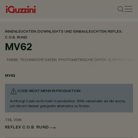
INNENLEUCHTEN
/
DOWNLIGHTS UND EINBAULEUCHTEN
/
REFLEX
/
C.O.B. RUND
MV62
FARBE
TECHNISCHE DATEN
PHOTOMETRISCHE DATEN
ELEKTRISCHE D
MV62
CODE NICHT MEHR IN PRODUKTION
Achtung! Code nicht mehr in produktion. Bitte verwenden sie die suche,
um die am besten geeignete alternative zu finden.
TEIL VON
REFLEX C.O.B. RUND