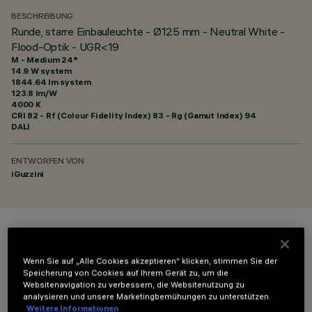
BESCHREIBUNG
Runde, starre Einbauleuchte - Ø125 mm - Neutral White -
Flood-Optik - UGR<19
M - Medium 24°
14.9 W system
1844.64 lm system
123.8 lm/W
4000 K
CRI
82
- Rf (Colour Fidelity Index) 83 - Rg (Gamut Index) 94
DALI
ENTWORFEN VON
iGuzzini
FARBE
Wenn Sie auf „Alle Cookies akzeptieren“ klicken, stimmen Sie der
Speicherung von Cookies auf Ihrem Gerät zu, um die
Websitenavigation zu verbessern, die Websitenutzung zu
analysieren und unsere Marketingbemühungen zu unterstützen.
Weitere Informationen