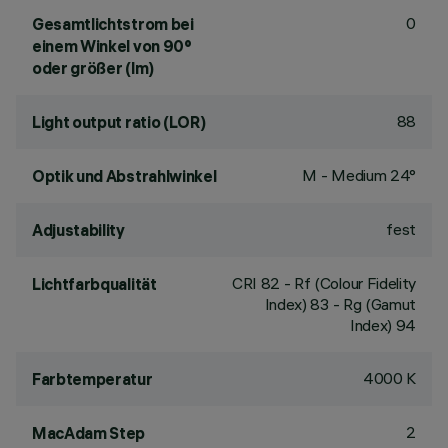
0
Gesamtlichtstrom bei
einem Winkel von 90°
oder größer (lm)
88
Light output ratio (LOR)
M - Medium 24°
Optik und Abstrahlwinkel
fest
Adjustability
CRI
82
- Rf (Colour Fidelity
Lichtfarbqualität
Index) 83 - Rg (Gamut
Index) 94
4000 K
Farbtemperatur
2
MacAdam Step