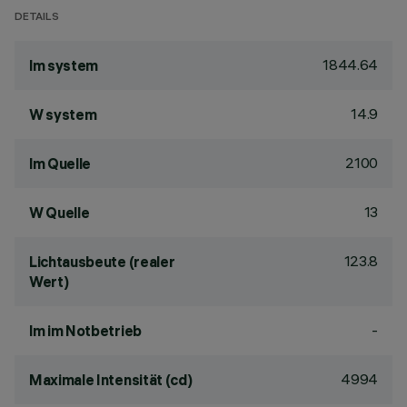
DETAILS
1844.64
lm system
14.9
W system
2100
lm Quelle
13
W Quelle
123.8
Lichtausbeute (realer
Wert)
-
lm im Notbetrieb
4994
Maximale Intensität (cd)