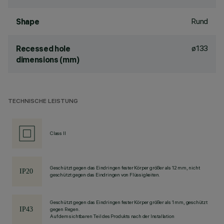
Rund
Shape
ø133
Recessed hole
dimensions (mm)
TECHNISCHE LEISTUNG
Class II
Geschützt gegen das Eindringen fester Körper größer als 12 mm, nicht
geschützt gegen das Eindringen von Flüssigkeiten.
Geschützt gegen das Eindringen fester Körper größer als 1 mm, geschützt
gegen Regen.
Auf dem sichtbaren Teil des Produkts nach der Installation