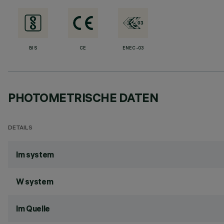
BIS
CE
ENEC-03
PHOTOMETRISCHE DATEN
DETAILS
lm system
W system
lm Quelle