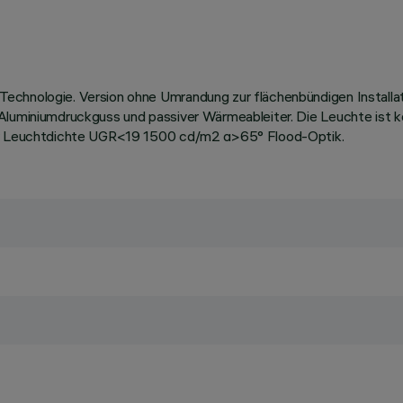
Technologie. Version ohne Umrandung zur flächenbündigen Install
s Aluminiumdruckguss und passiver Wärmeableiter. Die Leuchte is
rter Leuchtdichte UGR<19 1500 cd/m2 α>65° Flood-Optik.