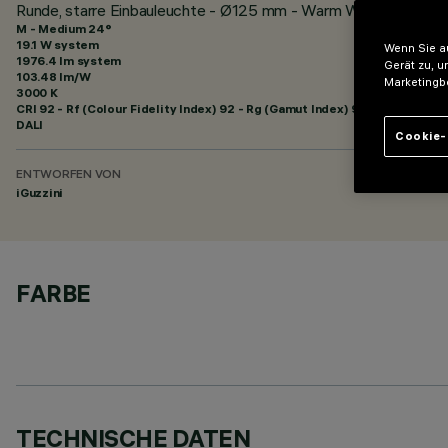
Runde, starre Einbauleuchte - Ø125 mm - Warm White - Flood
M - Medium 24°
19.1 W system
Wenn Sie au
1976.4 lm system
Gerät zu, u
103.48 lm/W
Marketingb
3000 K
CRI
92
- Rf (Colour Fidelity Index) 92 - Rg (Gamut Index) 99
DALI
Cookie-
ENTWORFEN VON
iGuzzini
FARBE
TECHNISCHE DATEN