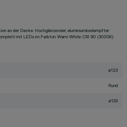
ation an der Decke. Hochglänzender, aluminiumbedampfter
t komplett mit LEDs im Farbton Warm White CRI 90 (3000K)
ø123
Rund
ø133