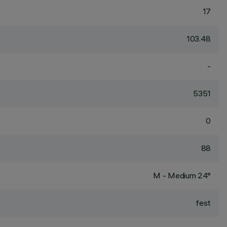
17
103.48
-
5351
0
88
M - Medium 24°
fest