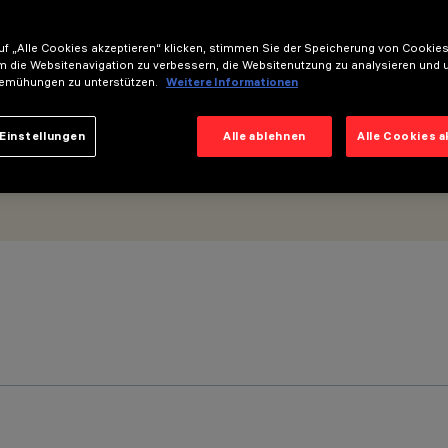
-Optik - UGR<19
f „Alle Cookies akzeptieren“ klicken, stimmen Sie der Speicherung von Cookies
m die Websitenavigation zu verbessern, die Websitenutzung zu analysieren und 
emühungen zu unterstützen.
Weitere Informationen
Einstellungen
Alle ablehnen
Alle Cookies 