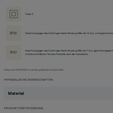
Class II
Geschützt gegen das Eindringen fester Körper größer als 12 mm, nicht geschützt
Geschützt gegen das Eindringen fester Körper größer als 1 mm, geschützt gegen
Auf dem sichtbaren Teil des Produkts nach der Installation
Entspricht EN60598-1 und den geltenden Vorschriften.
PHYSIKALISCHE EIGENSCHAFTEN
Material
PRODUKTZERTIFIZIERUNG