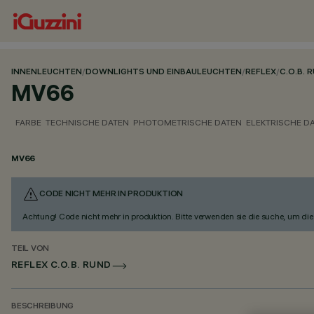
INNENLEUCHTEN
/
DOWNLIGHTS UND EINBAULEUCHTEN
/
REFLEX
/
C.O.B. 
MV66
FARBE
TECHNISCHE DATEN
PHOTOMETRISCHE DATEN
ELEKTRISCHE D
MV66
CODE NICHT MEHR IN PRODUKTION
Achtung! Code nicht mehr in produktion. Bitte verwenden sie die suche, um die 
TEIL VON
REFLEX C.O.B. RUND
BESCHREIBUNG