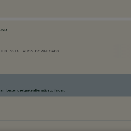
RUND
ATEN
INSTALLATION
DOWNLOADS
am besten geeignete alternative zu finden.