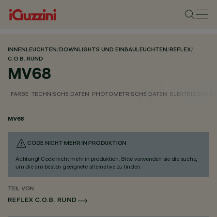
INNENLEUCHTEN
/
DOWNLIGHTS UND EINBAULEUCHTEN
/
REFLEX
/
C.O.B. RUND
MV68
FARBE
TECHNISCHE DATEN
PHOTOMETRISCHE DATEN
ELEKTRISCHE D
MV68
CODE NICHT MEHR IN PRODUKTION
Achtung! Code nicht mehr in produktion. Bitte verwenden sie die suche,
um die am besten geeignete alternative zu finden.
TEIL VON
REFLEX C.O.B. RUND