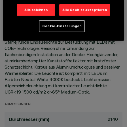
TECHNISCHE DATEN
Alle ablehnen
Alle Cookies akzeptieren
LETZTES UPDATE: 01.08.2026
Cookie-Einstellungen
BESCHREIBUNG
Starre, runde Einbauleuchte zur Bestückung mit LEDs mit
COB-Technologie. Version ohne Umrandung zur
flächenbündigen Installation an der Decke. Hochglänzender,
aluminiumbedampfter Kunststoffreflektor mit kratzfester
Schutzschicht. Korpus aus Aluminiumdruckguss und passiver
Wärmeableiter. Die Leuchte ist komplett mit LEDs im
Farbton Neutral White 4000K bestückt. Lichtemission
Allgemeinbeleuchtung mit kontrollierter Leuchtdichte
UGR<19 1500 cd/m2 α>65° Medium-Optik.
ABMESSUNGEN
ø140
Durchmesser (mm)