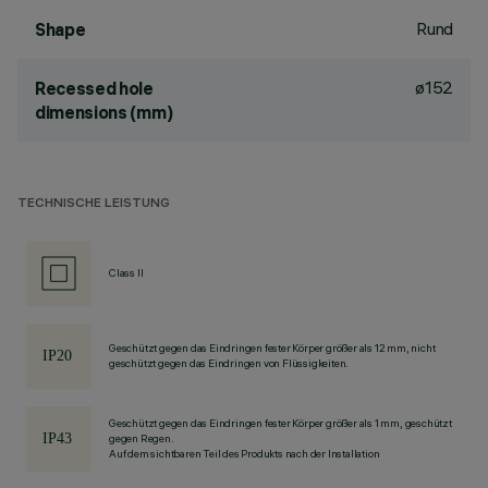
Rund
Shape
ø152
Recessed hole
dimensions (mm)
TECHNISCHE LEISTUNG
Class II
Geschützt gegen das Eindringen fester Körper größer als 12 mm, nicht
geschützt gegen das Eindringen von Flüssigkeiten.
Geschützt gegen das Eindringen fester Körper größer als 1 mm, geschützt
gegen Regen.
Auf dem sichtbaren Teil des Produkts nach der Installation