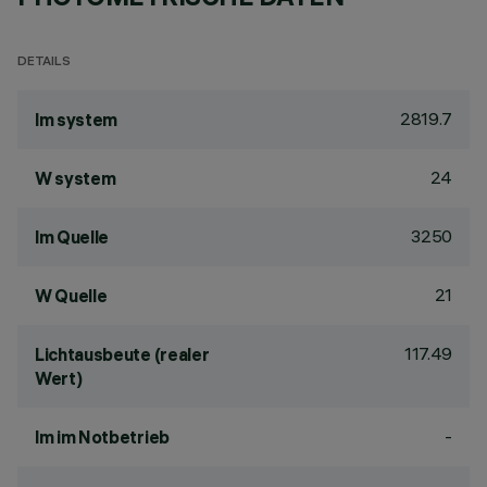
DETAILS
2819.7
lm system
24
W system
3250
lm Quelle
21
W Quelle
117.49
Lichtausbeute (realer
Wert)
-
lm im Notbetrieb