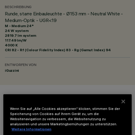
BESCHREIBUNG
Runde, starre Einbauleuchte - Ø153 mm - Neutral White -
Medium-Optik - UGR<19
M - Medium 24°
24 W system
2819.7 lm system
117.49 lm/W
4000 K
CRI
82
- Rf (Colour Fidelity Index) 83 - Rg (Gamut Index) 94
ENTWORFEN VON
iGuzzini
FARBE
Wenn Sie auf „Alle Cookies akzeptieren“ klicken, stimmen Sie der
Speicherung von Cookies auf Ihrem Gerät zu, um die
Websitenavigation zu verbessern, die Websitenutzung zu
analysieren und unsere Marketingbemühungen zu unterstützen.
Weitere Informationen