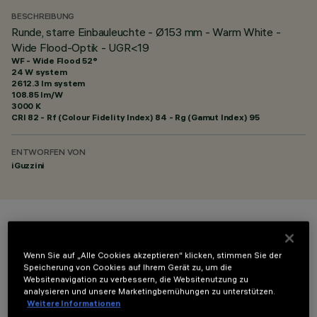
BESCHREIBUNG
Runde, starre Einbauleuchte - Ø153 mm - Warm White -
Wide Flood-Optik - UGR<19
WF - Wide Flood 52°
24 W system
2612.3 lm system
108.85 lm/W
3000 K
CRI
82
- Rf (Colour Fidelity Index) 84 - Rg (Gamut Index) 95
ENTWORFEN VON
iGuzzini
FARBE
Wenn Sie auf „Alle Cookies akzeptieren“ klicken, stimmen Sie der
Speicherung von Cookies auf Ihrem Gerät zu, um die
Websitenavigation zu verbessern, die Websitenutzung zu
analysieren und unsere Marketingbemühungen zu unterstützen.
Weitere Informationen