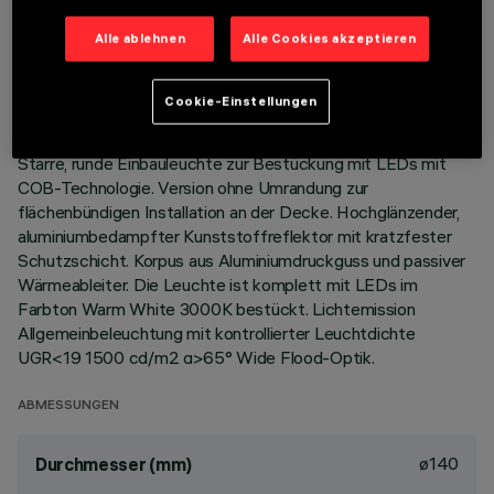
TECHNISCHE DATEN
Alle ablehnen
Alle Cookies akzeptieren
LETZTES UPDATE: 01.08.2026
Cookie-Einstellungen
BESCHREIBUNG
Starre, runde Einbauleuchte zur Bestückung mit LEDs mit
COB-Technologie. Version ohne Umrandung zur
flächenbündigen Installation an der Decke. Hochglänzender,
aluminiumbedampfter Kunststoffreflektor mit kratzfester
Schutzschicht. Korpus aus Aluminiumdruckguss und passiver
Wärmeableiter. Die Leuchte ist komplett mit LEDs im
Farbton Warm White 3000K bestückt. Lichtemission
Allgemeinbeleuchtung mit kontrollierter Leuchtdichte
UGR<19 1500 cd/m2 α>65° Wide Flood-Optik.
ABMESSUNGEN
ø140
Durchmesser (mm)