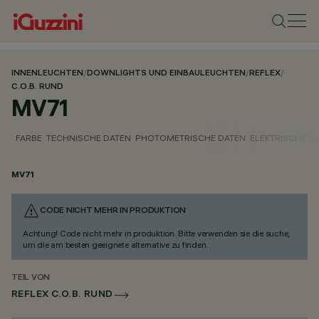
INNENLEUCHTEN
/
DOWNLIGHTS UND EINBAULEUCHTEN
/
REFLEX
/
C.O.B. RUND
MV71
FARBE
TECHNISCHE DATEN
PHOTOMETRISCHE DATEN
ELEKTRISCHE D
MV71
CODE NICHT MEHR IN PRODUKTION
Achtung! Code nicht mehr in produktion. Bitte verwenden sie die suche,
um die am besten geeignete alternative zu finden.
TEIL VON
REFLEX C.O.B. RUND