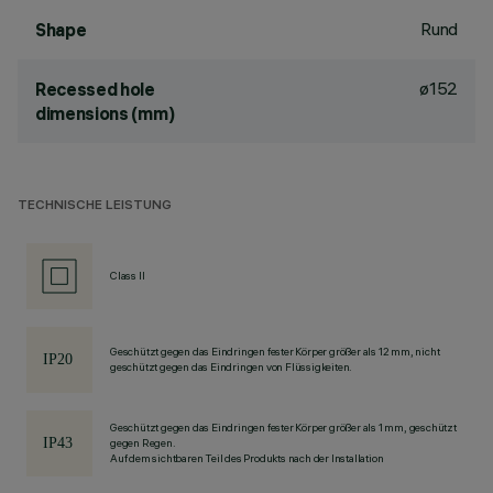
Rund
Shape
ø152
Recessed hole
dimensions (mm)
TECHNISCHE LEISTUNG
Class II
Geschützt gegen das Eindringen fester Körper größer als 12 mm, nicht
geschützt gegen das Eindringen von Flüssigkeiten.
Geschützt gegen das Eindringen fester Körper größer als 1 mm, geschützt
gegen Regen.
Auf dem sichtbaren Teil des Produkts nach der Installation