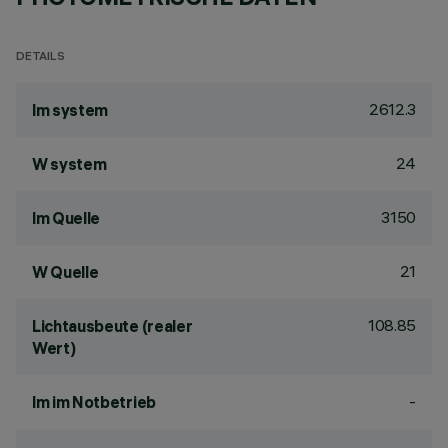
DETAILS
2612.3
lm system
24
W system
3150
lm Quelle
21
W Quelle
108.85
Lichtausbeute (realer
Wert)
-
lm im Notbetrieb