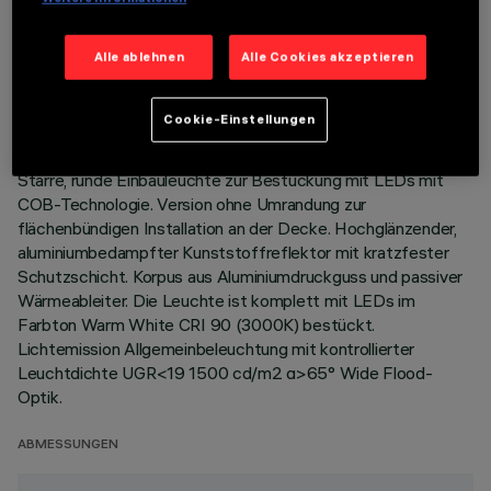
TECHNISCHE DATEN
Alle ablehnen
Alle Cookies akzeptieren
LETZTES UPDATE: 01.08.2026
Cookie-Einstellungen
BESCHREIBUNG
Starre, runde Einbauleuchte zur Bestückung mit LEDs mit
COB-Technologie. Version ohne Umrandung zur
flächenbündigen Installation an der Decke. Hochglänzender,
aluminiumbedampfter Kunststoffreflektor mit kratzfester
Schutzschicht. Korpus aus Aluminiumdruckguss und passiver
Wärmeableiter. Die Leuchte ist komplett mit LEDs im
Farbton Warm White CRI 90 (3000K) bestückt.
Lichtemission Allgemeinbeleuchtung mit kontrollierter
Leuchtdichte UGR<19 1500 cd/m2 α>65° Wide Flood-
Optik.
ABMESSUNGEN