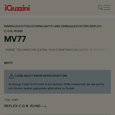
INNENLEUCHTEN
/
DOWNLIGHTS UND EINBAULEUCHTEN
/
REFLEX
/
C.O.B. RUND
MV77
FARBE
TECHNISCHE DATEN
PHOTOMETRISCHE DATEN
ELEKTRISCHE D
MV77
CODE NICHT MEHR IN PRODUKTION
Achtung! Code nicht mehr in produktion. Bitte verwenden sie die suche,
um die am besten geeignete alternative zu finden.
TEIL VON
REFLEX C.O.B. RUND