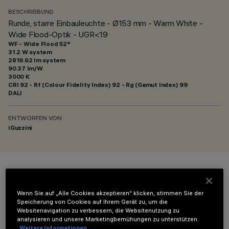
BESCHREIBUNG
Runde, starre Einbauleuchte - Ø153 mm - Warm White -
Wide Flood-Optik - UGR<19
WF - Wide Flood 52°
31.2 W system
2819.62 lm system
90.37 lm/W
3000 K
CRI
92
- Rf (Colour Fidelity Index) 92 - Rg (Gamut Index) 99
DALI
ENTWORFEN VON
iGuzzini
FARBE
Wenn Sie auf „Alle Cookies akzeptieren“ klicken, stimmen Sie der
Speicherung von Cookies auf Ihrem Gerät zu, um die
Websitenavigation zu verbessern, die Websitenutzung zu
analysieren und unsere Marketingbemühungen zu unterstützen.
Weitere Informationen