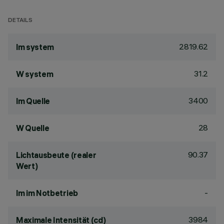
DETAILS
2819.62
lm system
31.2
W system
3400
lm Quelle
28
W Quelle
90.37
Lichtausbeute (realer
Wert)
-
lm im Notbetrieb
3984
Maximale Intensität (cd)