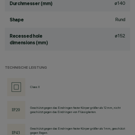
ø140
Durchmesser (mm)
Rund
Shape
ø152
Recessed hole
dimensions (mm)
TECHNISCHE LEISTUNG
Class II
Geschützt gegen das Eindringen fester Körper größer als 12 mm, nicht
geschützt gegen das Eindringen von Flüssigkeiten.
Geschützt gegen das Eindringen fester Körper größer als 1 mm, geschützt
gegen Regen.