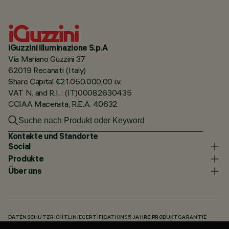
iGuzzini illuminazione S.p.A
Via Mariano Guzzini 37
62019 Recanati (Italy)
Share Capital €21.050.000,00 i.v.
VAT N. and R.I. : (IT)00082630435
CCIAA Macerata, R.E.A. 40632
Kontakte und Standorte
Social
Produkte
Über uns
DATENSCHUTZRICHTLINIE
CERTIFICATIONS
5 JAHRE PRODUKTGARANTIE
HINWEISGEBERSYSTEM
COOKIE POLICY
ACCESSIBILITY STATEMENT