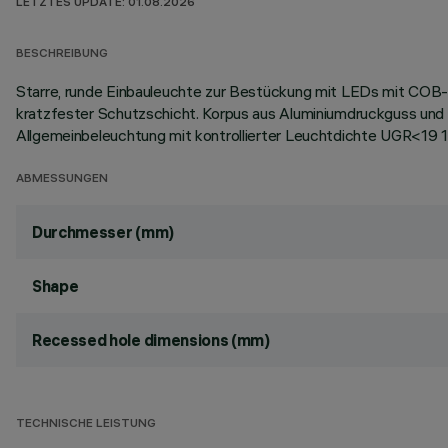
LETZTES UPDATE: 01.08.2026
BESCHREIBUNG
Starre, runde Einbauleuchte zur Bestückung mit LEDs mit COB-T
kratzfester Schutzschicht. Korpus aus Aluminiumdruckguss und
Allgemeinbeleuchtung mit kontrollierter Leuchtdichte UGR<19
ABMESSUNGEN
Durchmesser (mm)
Shape
Recessed hole dimensions (mm)
TECHNISCHE LEISTUNG