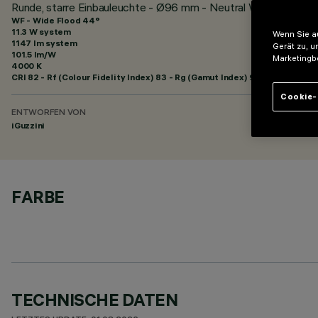
Runde, starre Einbauleuchte - Ø96 mm - Neutral White - Wide
WF - Wide Flood 44°
11.3 W system
Wenn Sie au
1147 lm system
Gerät zu, u
101.5 lm/W
Marketingb
4000 K
CRI
82
- Rf (Colour Fidelity Index) 83 - Rg (Gamut Index) 94
Cookie-
ENTWORFEN VON
iGuzzini
FARBE
TECHNISCHE DATEN