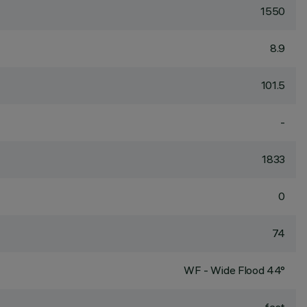
1550
8.9
101.5
-
1833
0
74
WF - Wide Flood 44°