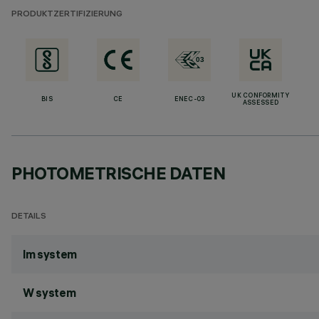
PRODUKTZERTIFIZIERUNG
UK CONFORMITY
BIS
CE
ENEC-03
ASSESSED
PHOTOMETRISCHE DATEN
DETAILS
lm system
W system