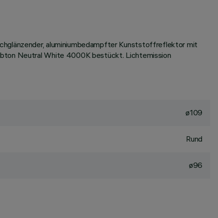
ochglänzender, aluminiumbedampfter Kunststoffreflektor mit
arbton Neutral White 4000K bestückt. Lichtemission
ø109
Rund
ø96