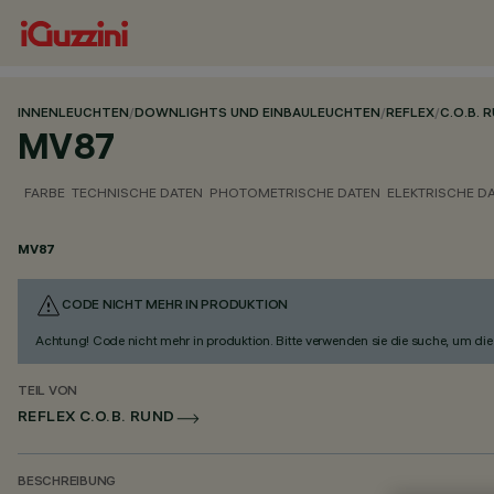
INNENLEUCHTEN
/
DOWNLIGHTS UND EINBAULEUCHTEN
/
REFLEX
/
C.O.B. 
MV87
FARBE
TECHNISCHE DATEN
PHOTOMETRISCHE DATEN
ELEKTRISCHE D
MV87
CODE NICHT MEHR IN PRODUKTION
Achtung! Code nicht mehr in produktion. Bitte verwenden sie die suche, um die 
TEIL VON
REFLEX C.O.B. RUND
BESCHREIBUNG