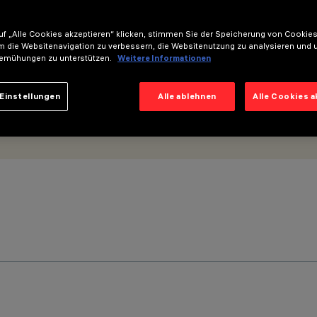
 Flood-Optik - UGR<19
f „Alle Cookies akzeptieren“ klicken, stimmen Sie der Speicherung von Cookies
m die Websitenavigation zu verbessern, die Websitenutzung zu analysieren und 
emühungen zu unterstützen.
Weitere Informationen
Einstellungen
Alle ablehnen
Alle Cookies 