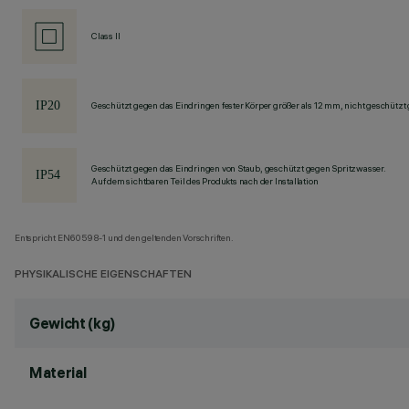
Class II
Geschützt gegen das Eindringen fester Körper größer als 12 mm, nicht geschützt
Geschützt gegen das Eindringen von Staub, geschützt gegen Spritzwasser.
Auf dem sichtbaren Teil des Produkts nach der Installation
Entspricht EN60598-1 und den geltenden Vorschriften.
PHYSIKALISCHE EIGENSCHAFTEN
Gewicht (kg)
Material