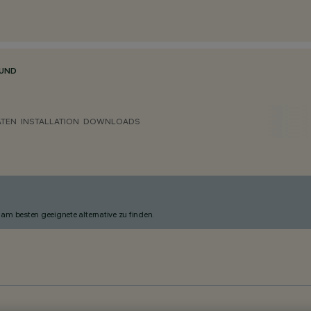
RUND
ATEN
INSTALLATION
DOWNLOADS
am besten geeignete alternative zu finden.