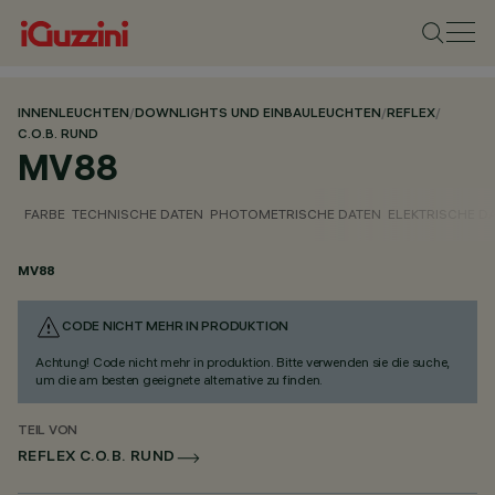
INNENLEUCHTEN
/
DOWNLIGHTS UND EINBAULEUCHTEN
/
REFLEX
/
C.O.B. RUND
MV88
FARBE
TECHNISCHE DATEN
PHOTOMETRISCHE DATEN
ELEKTRISCHE D
MV88
CODE NICHT MEHR IN PRODUKTION
Achtung! Code nicht mehr in produktion. Bitte verwenden sie die suche,
um die am besten geeignete alternative zu finden.
TEIL VON
REFLEX C.O.B. RUND