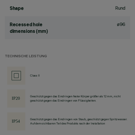
Rund
Shape
ø96
Recessed hole
dimensions (mm)
TECHNISCHE LEISTUNG
Class II
Geschützt gegen das Eindringen fester Körper größer als 12 mm, nicht
geschützt gegen das Eindringen von Flüssigkeiten.
Geschützt gegen das Eindringen von Staub, geschützt gegen Spritzwasser.
Auf dem sichtbaren Teil des Produkts nach der Installation