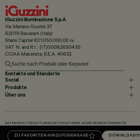
iGuzzini illuminazione S.p.A
Via Mariano Guzzini 37
62019 Recanati (Italy)
Share Capital €21.050.000,00 i.v.
VAT N. and R.I. : (IT)00082630435
CCIAA Macerata, R.E.A. 40632
Kontakte und Standorte
Social
Produkte
Über uns
DATENSCHUTZRICHTLINIE
CERTIFICATIONS
5 JAHRE PRODUKTGARANTIE
HINWEISGEBERSYSTEM
COOKIE POLICY
ACCESSIBILITY STATEMENT
ZU FAVORITEN HINZUFÜGEN
SAVE
DOWNLOADS
UNSERE CODES
KNOWLEDGE BASE (LOGIN REQUIRED)
DOWNLOADS