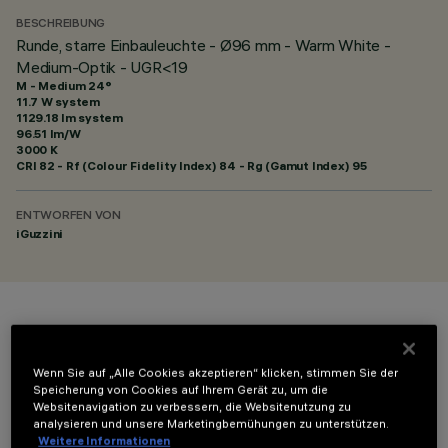
BESCHREIBUNG
Runde, starre Einbauleuchte - Ø96 mm - Warm White -
Medium-Optik - UGR<19
M - Medium 24°
11.7 W system
1129.18 lm system
96.51 lm/W
3000 K
CRI
82
- Rf (Colour Fidelity Index) 84 - Rg (Gamut Index) 95
ENTWORFEN VON
iGuzzini
FARBE
Wenn Sie auf „Alle Cookies akzeptieren“ klicken, stimmen Sie der
Speicherung von Cookies auf Ihrem Gerät zu, um die
Websitenavigation zu verbessern, die Websitenutzung zu
analysieren und unsere Marketingbemühungen zu unterstützen.
Weitere Informationen