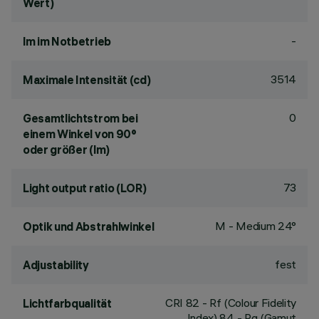
Wert)
-
lm im Notbetrieb
3514
Maximale Intensität (cd)
0
Gesamtlichtstrom bei
einem Winkel von 90°
oder größer (lm)
73
Light output ratio (LOR)
M - Medium 24°
Optik und Abstrahlwinkel
fest
Adjustability
CRI
82
- Rf (Colour Fidelity
Lichtfarbqualität
Index) 84 - Rg (Gamut