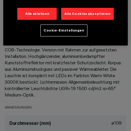
TECHNISCHE DATEN
Alle ablehnen
Alle Cookies akzeptieren
LETZTES UPDATE: 01.08.2026
Cookie-Einstellungen
BESCHREIBUNG
Starre, runde Einbauleuchte zur Bestückung mit LEDs mit
COB-Technologie. Version mit Rahmen zur aufgesetzten
Installation. Hochglänzender, aluminiumbedampfter
Kunststoffreflektor mit kratzfester Schutzschicht. Korpus
aus Aluminiumdruckguss und passiver Wärmeableiter. Die
Leuchte ist komplett mit LEDs im Farbton Warm White
3000K bestückt. Lichtemission Allgemeinbeleuchtung mit
kontrollierter Leuchtdichte UGR<19 1500 cd/m2 α>65°
Medium-Optik.
ABMESSUNGEN
ø109
Durchmesser (mm)