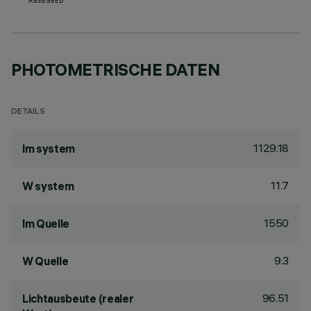
ASSESSED
PHOTOMETRISCHE DATEN
DETAILS
1129.18
lm system
11.7
W system
1550
lm Quelle
9.3
W Quelle
96.51
Lichtausbeute (realer