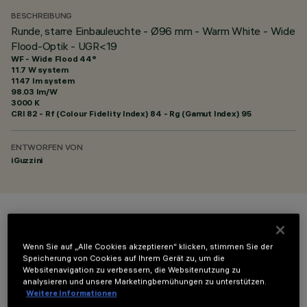
BESCHREIBUNG
Runde, starre Einbauleuchte - Ø96 mm - Warm White - Wide
Flood-Optik - UGR<19
WF - Wide Flood 44°
11.7 W system
1147 lm system
98.03 lm/W
3000 K
CRI
82
- Rf (Colour Fidelity Index) 84 - Rg (Gamut Index) 95
ENTWORFEN VON
iGuzzini
FARBE
Wenn Sie auf „Alle Cookies akzeptieren“ klicken, stimmen Sie der
Speicherung von Cookies auf Ihrem Gerät zu, um die
Websitenavigation zu verbessern, die Websitenutzung zu
analysieren und unsere Marketingbemühungen zu unterstützen.
Weitere Informationen