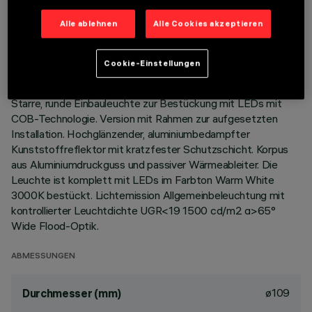
TECHNISCHE DATEN
Alle ablehnen
Alle Cookies akzeptieren
LETZTES UPDATE: 01.08.2026
Cookie-Einstellungen
BESCHREIBUNG
Starre, runde Einbauleuchte zur Bestückung mit LEDs mit
COB-Technologie. Version mit Rahmen zur aufgesetzten
Installation. Hochglänzender, aluminiumbedampfter
Kunststoffreflektor mit kratzfester Schutzschicht. Korpus
aus Aluminiumdruckguss und passiver Wärmeableiter. Die
Leuchte ist komplett mit LEDs im Farbton Warm White
3000K bestückt. Lichtemission Allgemeinbeleuchtung mit
kontrollierter Leuchtdichte UGR<19 1500 cd/m2 α>65°
Wide Flood-Optik.
ABMESSUNGEN
ø109
Durchmesser (mm)