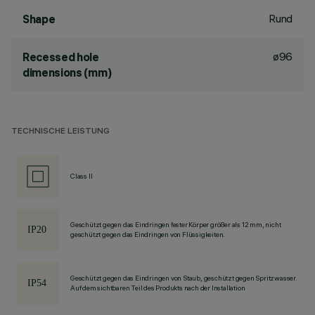
Rund
Shape
ø96
Recessed hole
dimensions (mm)
TECHNISCHE LEISTUNG
Class II
Geschützt gegen das Eindringen fester Körper größer als 12 mm, nicht
geschützt gegen das Eindringen von Flüssigkeiten.
Geschützt gegen das Eindringen von Staub, geschützt gegen Spritzwasser.
Auf dem sichtbaren Teil des Produkts nach der Installation