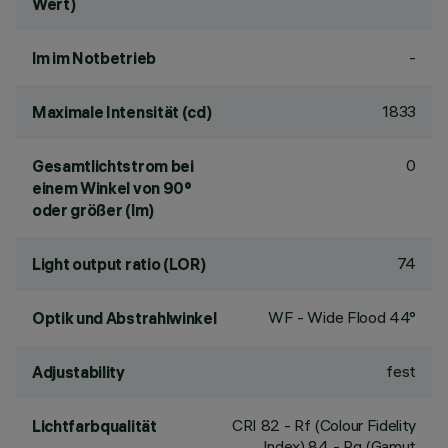
Wert)
-
lm im Notbetrieb
1833
Maximale Intensität (cd)
0
Gesamtlichtstrom bei
einem Winkel von 90°
oder größer (lm)
74
Light output ratio (LOR)
WF - Wide Flood 44°
Optik und Abstrahlwinkel
fest
Adjustability
CRI
82
- Rf (Colour Fidelity
Lichtfarbqualität
Index) 84 - Rg (Gamut