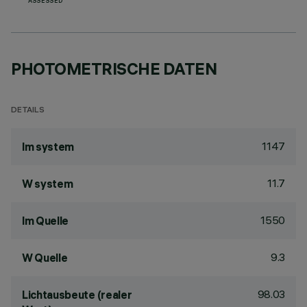
ASSESSED
PHOTOMETRISCHE DATEN
DETAILS
1147
lm system
11.7
W system
1550
lm Quelle
9.3
W Quelle
98.03
Lichtausbeute (realer