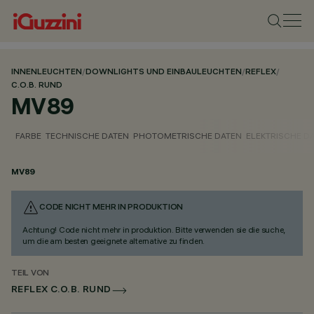
INNENLEUCHTEN
/
DOWNLIGHTS UND EINBAULEUCHTEN
/
REFLEX
/
C.O.B. RUND
MV89
FARBE
TECHNISCHE DATEN
PHOTOMETRISCHE DATEN
ELEKTRISCHE D
MV89
CODE NICHT MEHR IN PRODUKTION
Achtung! Code nicht mehr in produktion. Bitte verwenden sie die suche,
um die am besten geeignete alternative zu finden.
TEIL VON
REFLEX C.O.B. RUND