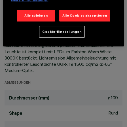
Weitere Informationen
BESCHREIBUNG
Alle ablehnen
Alle Cookies akzeptieren
Starre, runde Einbauleuchte zur Bestückung mit LEDs mit
COB-Technologie. Version mit Rahmen zur aufgesetzten
Cookie-Einstellungen
Installation. Hochglänzender, aluminiumbedampfter
Kunststoffreflektor mit kratzfester Schutzschicht. Korpus
aus Aluminiumdruckguss und passiver Wärmeableiter. Die
Leuchte ist komplett mit LEDs im Farbton Warm White
3000K bestückt. Lichtemission Allgemeinbeleuchtung mit
kontrollierter Leuchtdichte UGR<19 1500 cd/m2 α>65°
Medium-Optik.
ABMESSUNGEN
ø109
Durchmesser (mm)
Rund
Shape