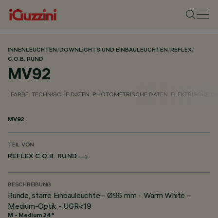
INNENLEUCHTEN
/
DOWNLIGHTS UND EINBAULEUCHTEN
/
REFLEX
/
C.O.B. RUND
MV92
FARBE
TECHNISCHE DATEN
PHOTOMETRISCHE DATEN
ELEKTRISCHE D
MV92
TEIL VON
REFLEX C.O.B. RUND
BESCHREIBUNG
Runde, starre Einbauleuchte - Ø96 mm - Warm White -
Medium-Optik - UGR<19
M - Medium 24°