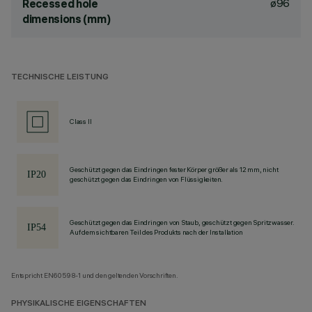
ø96
Recessed hole
dimensions (mm)
TECHNISCHE LEISTUNG
Class II
Geschützt gegen das Eindringen fester Körper größer als 12 mm, nicht
geschützt gegen das Eindringen von Flüssigkeiten.
Geschützt gegen das Eindringen von Staub, geschützt gegen Spritzwasser.
Auf dem sichtbaren Teil des Produkts nach der Installation
Entspricht EN60598-1 und den geltenden Vorschriften.
PHYSIKALISCHE EIGENSCHAFTEN