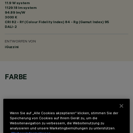
11.9 W system
1129.18 lm system
94.89 lm/W
3000 K
CRI
82
- Rf (Colour Fidelity Index) 84 - Rg (Gamut Index) 95
DALI-2
ENTWORFEN VON
iGuzzini
FARBE
Wenn Sie auf „Alle Cookies akzeptieren“ klicken, stimmen Sie der
TECHNISCHE DATEN
Speicherung von Cookies auf Ihrem Gerät zu, um die
Websitenavigation zu verbessern, die Websitenutzung zu
analysieren und unsere Marketingbemühungen zu unterstützen.
LETZTES UPDATE: 07.08.2026