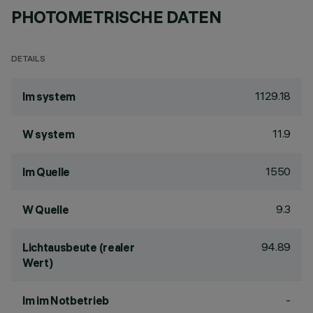
PHOTOMETRISCHE DATEN
DETAILS
1129.18
lm system
11.9
W system
1550
lm Quelle
9.3
W Quelle
94.89
Lichtausbeute (realer
Wert)
-
lm im Notbetrieb