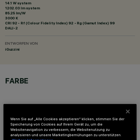
14.1 W system
1202.03 lm system
85.25 lm/W
3000 K
CRI
92
- Rf (Colour Fidelity Index) 92 - Rg (Gamut Index) 99
DALI-2
ENTWORFEN VON
iGuzzini
FARBE
Wenn Sie auf „Alle Cookies akzeptieren“ klicken, stimmen Sie der
TECHNISCHE DATEN
Speicherung von Cookies auf Ihrem Gerät zu, um die
Websitenavigation zu verbessern, die Websitenutzung zu
analysieren und unsere Marketingbemühungen zu unterstützen.
LETZTES UPDATE: 07.08.2026