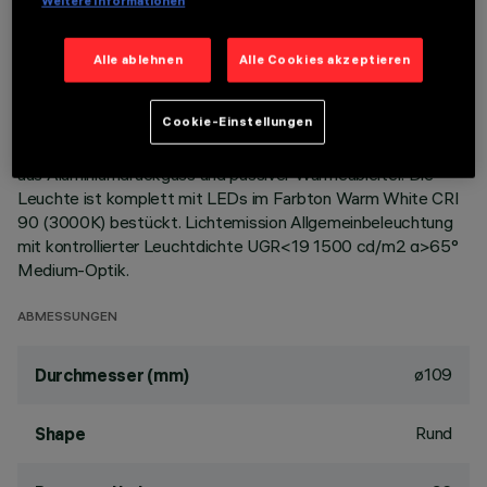
Weitere Informationen
BESCHREIBUNG
Alle ablehnen
Alle Cookies akzeptieren
Starre, runde Einbauleuchte zur Bestückung mit LEDs mit
COB-Technologie. Version mit Rahmen zur aufgesetzten
Cookie-Einstellungen
Installation. Hochglänzender, aluminiumbedampfter
Kunststoffreflektor mit kratzfester Schutzschicht. Korpus
aus Aluminiumdruckguss und passiver Wärmeableiter. Die
Leuchte ist komplett mit LEDs im Farbton Warm White CRI
90 (3000K) bestückt. Lichtemission Allgemeinbeleuchtung
mit kontrollierter Leuchtdichte UGR<19 1500 cd/m2 α>65°
Medium-Optik.
ABMESSUNGEN
ø109
Durchmesser (mm)
Rund
Shape