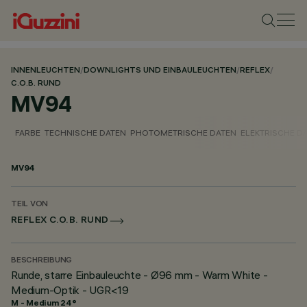
INNENLEUCHTEN
/
DOWNLIGHTS UND EINBAULEUCHTEN
/
REFLEX
/
C.O.B. RUND
MV94
FARBE
TECHNISCHE DATEN
PHOTOMETRISCHE DATEN
ELEKTRISCHE D
MV94
TEIL VON
REFLEX C.O.B. RUND
BESCHREIBUNG
Runde, starre Einbauleuchte - Ø96 mm - Warm White -
Medium-Optik - UGR<19
M - Medium 24°