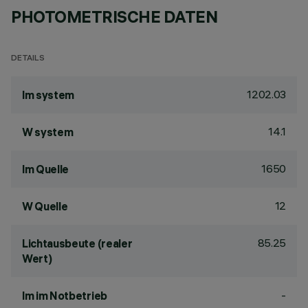
PHOTOMETRISCHE DATEN
DETAILS
1202.03
lm system
14.1
W system
1650
lm Quelle
12
W Quelle
85.25
Lichtausbeute (realer
Wert)
-
lm im Notbetrieb