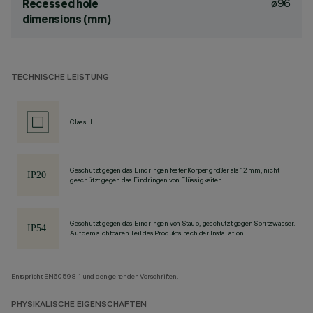
ø96
Recessed hole
dimensions (mm)
TECHNISCHE LEISTUNG
Class II
Geschützt gegen das Eindringen fester Körper größer als 12 mm, nicht
geschützt gegen das Eindringen von Flüssigkeiten.
Geschützt gegen das Eindringen von Staub, geschützt gegen Spritzwasser.
Auf dem sichtbaren Teil des Produkts nach der Installation
Entspricht EN60598-1 und den geltenden Vorschriften.
PHYSIKALISCHE EIGENSCHAFTEN