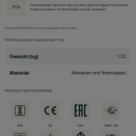
Geschützt gegen das Eindringen von Staub, geschützt gegen Spritzwasser.
Auf dem sichtbaren Teil des Produkts nach der Installation
Entspricht EN60598-1 und den geltenden Vorschriften.
PHYSIKALISCHE EIGENSCHAFTEN
1.02
Gewicht (kg)
Aluminium und thermoplast
Material
PRODUKTZERTIFIZIERUNG
BIS
CE
EAC
ENEC-03