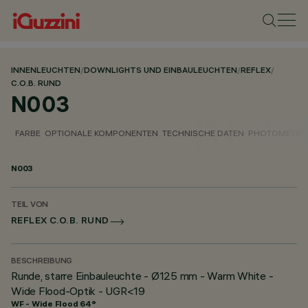
INNENLEUCHTEN
/
DOWNLIGHTS UND EINBAULEUCHTEN
/
REFLEX
/
C.O.B. RUND
N003
FARBE
OPTIONALE KOMPONENTEN
TECHNISCHE DATEN
PHOTOMETRIS
N003
TEIL VON
REFLEX C.O.B. RUND
BESCHREIBUNG
Runde, starre Einbauleuchte - Ø125 mm - Warm White -
Wide Flood-Optik - UGR<19
WF - Wide Flood 64°