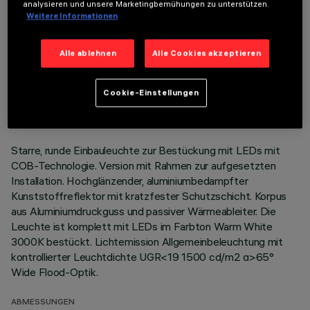
analysieren und unsere Marketingbemühungen zu unterstützen.
Weitere Informationen
Alle ablehnen
Alle Cookies akzeptieren
TECHNISCHE DATEN
LETZTES UPDATE: 07.08.2026
Cookie-Einstellungen
BESCHREIBUNG
Starre, runde Einbauleuchte zur Bestückung mit LEDs mit
COB-Technologie. Version mit Rahmen zur aufgesetzten
Installation. Hochglänzender, aluminiumbedampfter
Kunststoffreflektor mit kratzfester Schutzschicht. Korpus
aus Aluminiumdruckguss und passiver Wärmeableiter. Die
Leuchte ist komplett mit LEDs im Farbton Warm White
3000K bestückt. Lichtemission Allgemeinbeleuchtung mit
kontrollierter Leuchtdichte UGR<19 1500 cd/m2 α>65°
Wide Flood-Optik.
ABMESSUNGEN