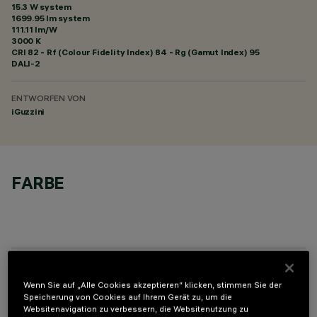
15.3 W system
1699.95 lm system
111.11 lm/W
3000 K
CRI
82
- Rf (Colour Fidelity Index) 84 - Rg (Gamut Index) 95
DALI-2
ENTWORFEN VON
iGuzzini
FARBE
OPTIONALE KOMPONENTEN
Wenn Sie auf „Alle Cookies akzeptieren“ klicken, stimmen Sie der
Speicherung von Cookies auf Ihrem Gerät zu, um die
Websitenavigation zu verbessern, die Websitenutzung zu