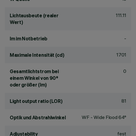
111.11
Lichtausbeute (realer
Wert)
-
lm im Notbetrieb
1701
Maximale Intensität (cd)
0
Gesamtlichtstrom bei
einem Winkel von 90°
oder größer (lm)
81
Light output ratio (LOR)
WF - Wide Flood 64°
Optik und Abstrahlwinkel
fest
Adjustability