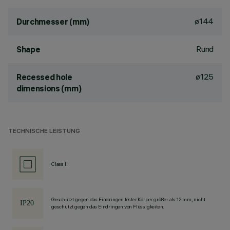
ø144
Durchmesser (mm)
Rund
Shape
ø125
Recessed hole
dimensions (mm)
TECHNISCHE LEISTUNG
Class II
Geschützt gegen das Eindringen fester Körper größer als 12 mm, nicht
geschützt gegen das Eindringen von Flüssigkeiten.