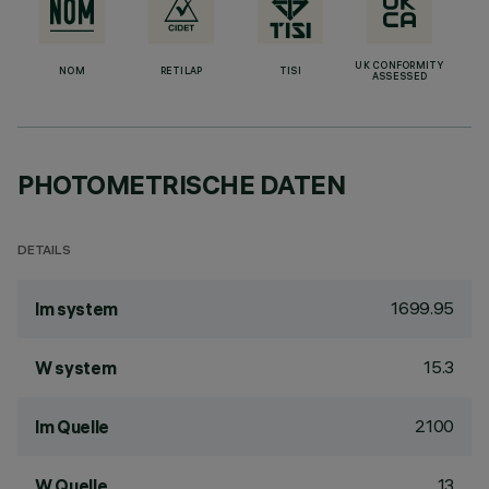
UK CONFORMITY
NOM
RETILAP
TISI
ASSESSED
PHOTOMETRISCHE DATEN
DETAILS
1699.95
lm system
15.3
W system
2100
lm Quelle
13
W Quelle