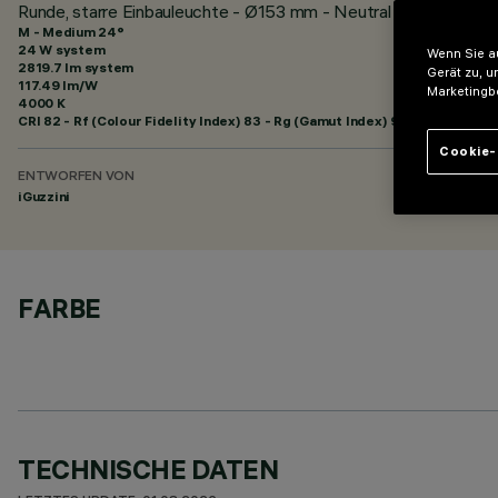
Runde, starre Einbauleuchte - Ø153 mm - Neutral White - Me
M - Medium 24°
24 W system
Wenn Sie au
2819.7 lm system
Gerät zu, u
117.49 lm/W
Marketingb
4000 K
CRI
82
- Rf (Colour Fidelity Index) 83 - Rg (Gamut Index) 94
Cookie-
ENTWORFEN VON
iGuzzini
FARBE
TECHNISCHE DATEN