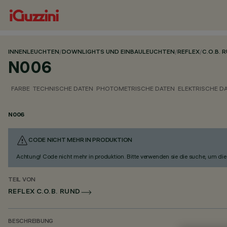
INNENLEUCHTEN
/
DOWNLIGHTS UND EINBAULEUCHTEN
/
REFLEX
/
C.O.B. 
N006
FARBE
TECHNISCHE DATEN
PHOTOMETRISCHE DATEN
ELEKTRISCHE D
N006
CODE NICHT MEHR IN PRODUKTION
Achtung! Code nicht mehr in produktion. Bitte verwenden sie die suche, um die 
TEIL VON
REFLEX C.O.B. RUND
BESCHREIBUNG