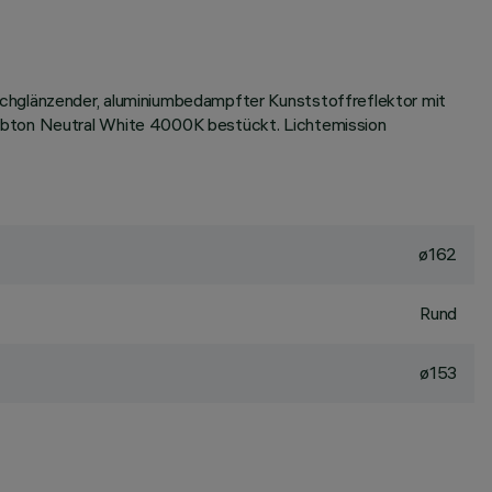
ochglänzender, aluminiumbedampfter Kunststoffreflektor mit
arbton Neutral White 4000K bestückt. Lichtemission
ø162
Rund
ø153