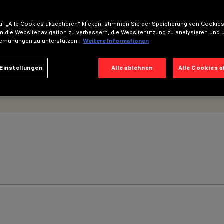
dium-Optik - UGR<19
f „Alle Cookies akzeptieren“ klicken, stimmen Sie der Speicherung von Cookies
m die Websitenavigation zu verbessern, die Websitenutzung zu analysieren und 
emühungen zu unterstützen.
Weitere Informationen
Einstellungen
Alle ablehnen
Alle Cookies 