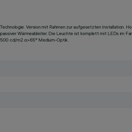
echnologie. Version mit Rahmen zur aufgesetzten Installation. H
 passiver Wärmeableiter. Die Leuchte ist komplett mit LEDs im F
9 1500 cd/m2 α>65° Medium-Optik.