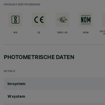
PRODUKTZERTIFIZIERUNG
UK 
BIS
CE
ENEC-03
NOM
A
PHOTOMETRISCHE DATEN
DETAILS
lm system
W system