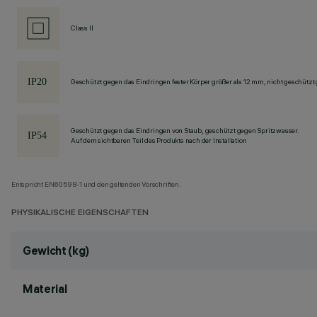
Class II
Geschützt gegen das Eindringen fester Körper größer als 12 mm, nicht geschützt
Geschützt gegen das Eindringen von Staub, geschützt gegen Spritzwasser.
Auf dem sichtbaren Teil des Produkts nach der Installation
Entspricht EN60598-1 und den geltenden Vorschriften.
PHYSIKALISCHE EIGENSCHAFTEN
Gewicht (kg)
Material