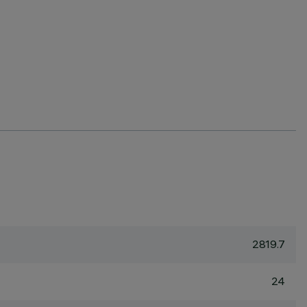
2819.7
24