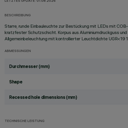
LETZTES UPDATE: 01.08.2026
BESCHREIBUNG
Starre, runde Einbauleuchte zur Bestückung mit LEDs mit COB-T
kratzfester Schutzschicht. Korpus aus Aluminiumdruckguss und
Allgemeinbeleuchtung mit kontrollierter Leuchtdichte UGR<1
ABMESSUNGEN
Durchmesser (mm)
Shape
Recessed hole dimensions (mm)
TECHNISCHE LEISTUNG