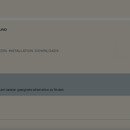
RUND
ATEN
INSTALLATION
DOWNLOADS
am besten geeignete alternative zu finden.