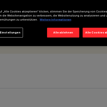
um-Optik - UGR<19
f „Alle Cookies akzeptieren“ klicken, stimmen Sie der Speicherung von Cookies
m die Websitenavigation zu verbessern, die Websitenutzung zu analysieren und 
emühungen zu unterstützen.
Weitere Informationen
Einstellungen
Alle ablehnen
Alle Cookies 