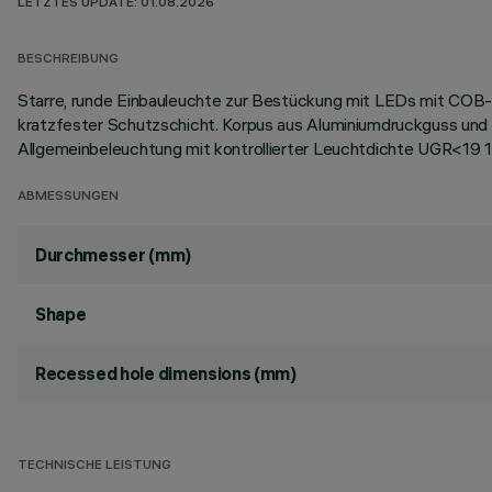
LETZTES UPDATE: 01.08.2026
BESCHREIBUNG
Starre, runde Einbauleuchte zur Bestückung mit LEDs mit COB-T
kratzfester Schutzschicht. Korpus aus Aluminiumdruckguss und
Allgemeinbeleuchtung mit kontrollierter Leuchtdichte UGR<1
ABMESSUNGEN
Durchmesser (mm)
Shape
Recessed hole dimensions (mm)
TECHNISCHE LEISTUNG