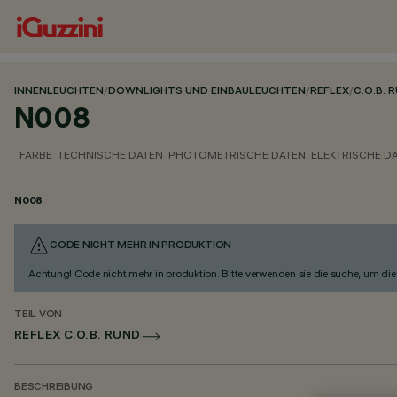
INNENLEUCHTEN
/
DOWNLIGHTS UND EINBAULEUCHTEN
/
REFLEX
/
C.O.B. 
N008
FARBE
TECHNISCHE DATEN
PHOTOMETRISCHE DATEN
ELEKTRISCHE D
N008
CODE NICHT MEHR IN PRODUKTION
Achtung! Code nicht mehr in produktion. Bitte verwenden sie die suche, um die 
TEIL VON
REFLEX C.O.B. RUND
BESCHREIBUNG