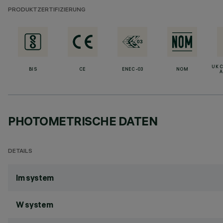
PRODUKTZERTIFIZIERUNG
UK 
BIS
CE
ENEC-03
NOM
A
PHOTOMETRISCHE DATEN
DETAILS
lm system
W system