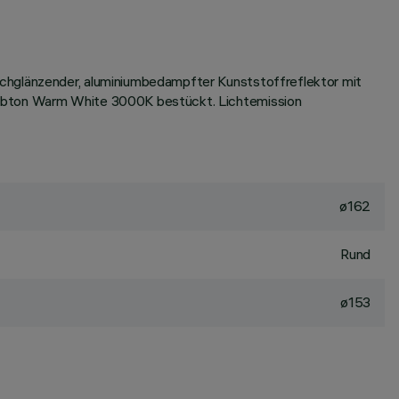
ochglänzender, aluminiumbedampfter Kunststoffreflektor mit
Farbton Warm White 3000K bestückt. Lichtemission
ø162
Rund
ø153