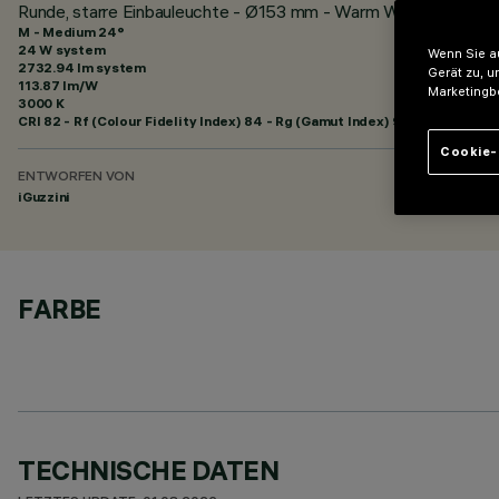
Runde, starre Einbauleuchte - Ø153 mm - Warm White - Medi
M - Medium 24°
24 W system
Wenn Sie au
2732.94 lm system
Gerät zu, u
113.87 lm/W
Marketingb
3000 K
CRI
82
- Rf (Colour Fidelity Index) 84 - Rg (Gamut Index) 95
Cookie-
ENTWORFEN VON
iGuzzini
FARBE
TECHNISCHE DATEN