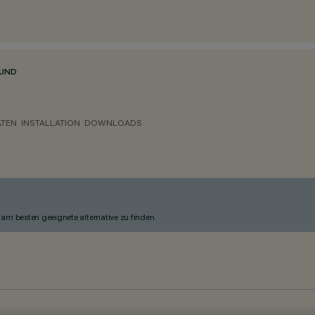
RUND
ATEN
INSTALLATION
DOWNLOADS
am besten geeignete alternative zu finden.