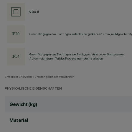
Class II
Geschützt gegen das Eindringen fester Körper größer als 12 mm, nicht geschützt
Geschützt gegen das Eindringen von Staub, geschützt gegen Spritzwasser.
Auf dem sichtbaren Teil des Produkts nach der Installation
Entspricht EN60598-1 und den geltenden Vorschriften.
PHYSIKALISCHE EIGENSCHAFTEN
Gewicht (kg)
Material