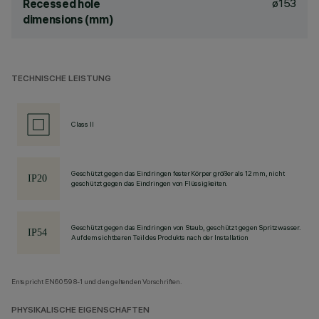
ø153
Recessed hole
dimensions (mm)
TECHNISCHE LEISTUNG
Class II
Geschützt gegen das Eindringen fester Körper größer als 12 mm, nicht
geschützt gegen das Eindringen von Flüssigkeiten.
Geschützt gegen das Eindringen von Staub, geschützt gegen Spritzwasser.
Auf dem sichtbaren Teil des Produkts nach der Installation
Entspricht EN60598-1 und den geltenden Vorschriften.
PHYSIKALISCHE EIGENSCHAFTEN