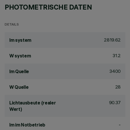
PHOTOMETRISCHE DATEN
DETAILS
2819.62
lm system
31.2
W system
3400
lm Quelle
28
W Quelle
90.37
Lichtausbeute (realer
Wert)
-
lm im Notbetrieb