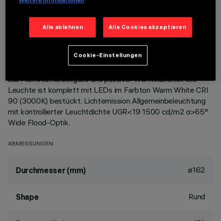
Weitere Informationen
BESCHREIBUNG
Alle ablehnen
Alle Cookies akzeptieren
Starre, runde Einbauleuchte zur Bestückung mit LEDs mit
COB-Technologie. Version mit Rahmen zur aufgesetzten
Cookie-Einstellungen
Installation. Hochglänzender, aluminiumbedampfter
Kunststoffreflektor mit kratzfester Schutzschicht. Korpus
aus Aluminiumdruckguss und passiver Wärmeableiter. Die
Leuchte ist komplett mit LEDs im Farbton Warm White CRI
90 (3000K) bestückt. Lichtemission Allgemeinbeleuchtung
mit kontrollierter Leuchtdichte UGR<19 1500 cd/m2 α>65°
Wide Flood-Optik.
ABMESSUNGEN
ø162
Durchmesser (mm)
Rund
Shape