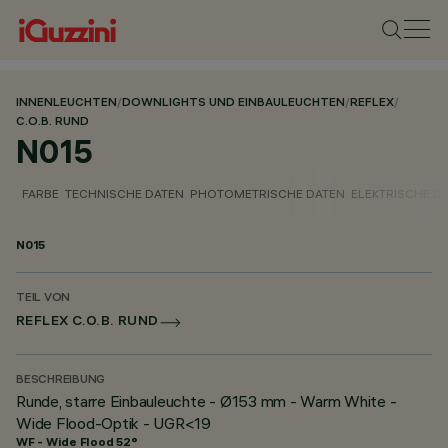
INNENLEUCHTEN
/
DOWNLIGHTS UND EINBAULEUCHTEN
/
REFLEX
/
C.O.B. RUND
N015
FARBE
TECHNISCHE DATEN
PHOTOMETRISCHE DATEN
ELEKTRISCHE D
N015
TEIL VON
REFLEX C.O.B. RUND
BESCHREIBUNG
Runde, starre Einbauleuchte - Ø153 mm - Warm White -
Wide Flood-Optik - UGR<19
WF - Wide Flood 52°