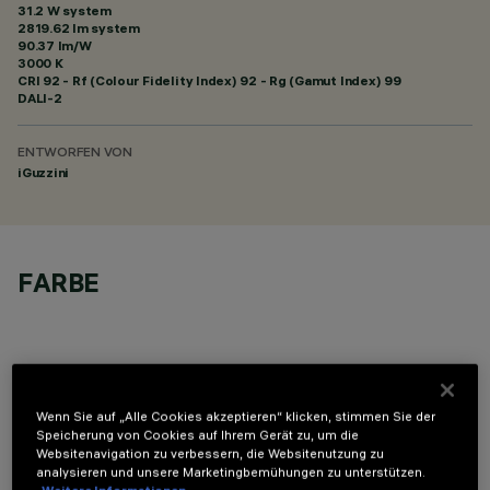
31.2 W system
2819.62 lm system
90.37 lm/W
3000 K
CRI
92
- Rf (Colour Fidelity Index) 92 - Rg (Gamut Index) 99
DALI-2
ENTWORFEN VON
iGuzzini
FARBE
Wenn Sie auf „Alle Cookies akzeptieren“ klicken, stimmen Sie der
TECHNISCHE DATEN
Speicherung von Cookies auf Ihrem Gerät zu, um die
Websitenavigation zu verbessern, die Websitenutzung zu
analysieren und unsere Marketingbemühungen zu unterstützen.
LETZTES UPDATE: 07.08.2026