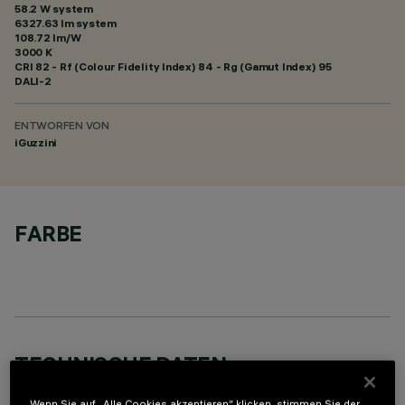
58.2 W system
6327.63 lm system
108.72 lm/W
3000 K
CRI
82
- Rf (Colour Fidelity Index) 84 - Rg (Gamut Index) 95
DALI-2
ENTWORFEN VON
iGuzzini
FARBE
TECHNISCHE DATEN
LETZTES UPDATE: 05.08.2026
Wenn Sie auf „Alle Cookies akzeptieren“ klicken, stimmen Sie der