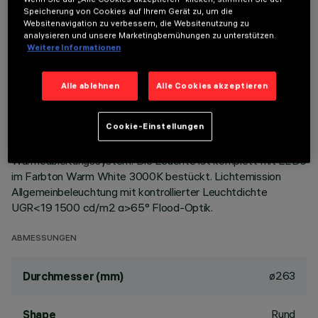
Speicherung von Cookies auf Ihrem Gerät zu, um die
Websitenavigation zu verbessern, die Websitenutzung zu
BESCHREIBUNG
analysieren und unsere Marketingbemühungen zu unterstützen.
Weitere Informationen
Starre, runde Einbauleuchte zur Bestückung mit LEDs mit
COB-Technologie. Version mit Rahmen zur aufgesetzten
Installation. Hochglänzender, aluminiumbedampfter
Alle ablehnen
Alle Cookies akzeptieren
Kunststoffreflektor mit kratzfester Schutzschicht. Struktur
mit Konturenrahmen aus Aluminiumdruckguss, Bügel aus
Cookie-Einstellungen
verzinktem und lackiertem Stahlblech und Wärmeableiter aus
schwarzem lackierten, extrudiertem Aluminium. Passives
Wärmeableitungssystem. Die Leuchte ist komplett mit LEDs
im Farbton Warm White 3000K bestückt. Lichtemission
Allgemeinbeleuchtung mit kontrollierter Leuchtdichte
UGR<19 1500 cd/m2 α>65° Flood-Optik.
ABMESSUNGEN
ø263
Durchmesser (mm)
Rund
Shape