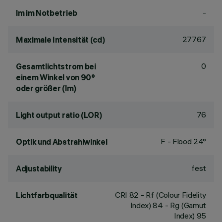
-
lm im Notbetrieb
27767
Maximale Intensität (cd)
0
Gesamtlichtstrom bei
einem Winkel von 90°
oder größer (lm)
76
Light output ratio (LOR)
F - Flood 24°
Optik und Abstrahlwinkel
fest
Adjustability
CRI
82
- Rf (Colour Fidelity
Lichtfarbqualität
Index) 84 - Rg (Gamut
Index) 95