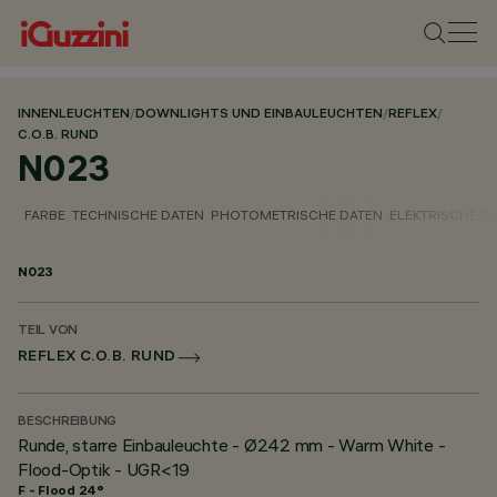
INNENLEUCHTEN
/
DOWNLIGHTS UND EINBAULEUCHTEN
/
REFLEX
/
C.O.B. RUND
N023
FARBE
TECHNISCHE DATEN
PHOTOMETRISCHE DATEN
ELEKTRISCHE D
N023
TEIL VON
REFLEX C.O.B. RUND
BESCHREIBUNG
Runde, starre Einbauleuchte - Ø242 mm - Warm White -
Flood-Optik - UGR<19
F - Flood 24°