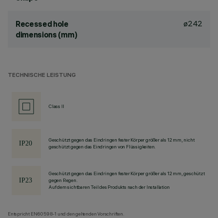
ø242
Recessed hole
dimensions (mm)
TECHNISCHE LEISTUNG
Class II
Geschützt gegen das Eindringen fester Körper größer als 12 mm, nicht
geschützt gegen das Eindringen von Flüssigkeiten.
Geschützt gegen das Eindringen fester Körper größer als 12 mm, geschützt
gegen Regen.
Auf dem sichtbaren Teil des Produkts nach der Installation
Entspricht EN60598-1 und den geltenden Vorschriften.