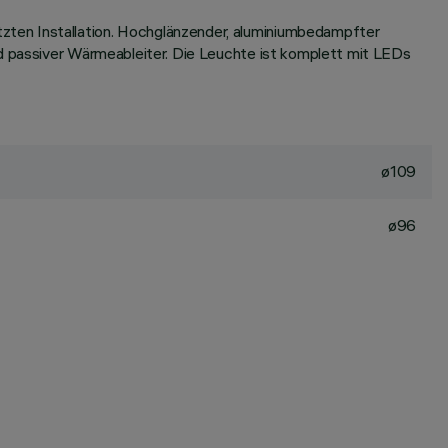
zten Installation. Hochglänzender, aluminiumbedampfter
nd passiver Wärmeableiter. Die Leuchte ist komplett mit LEDs
ø109
ø96