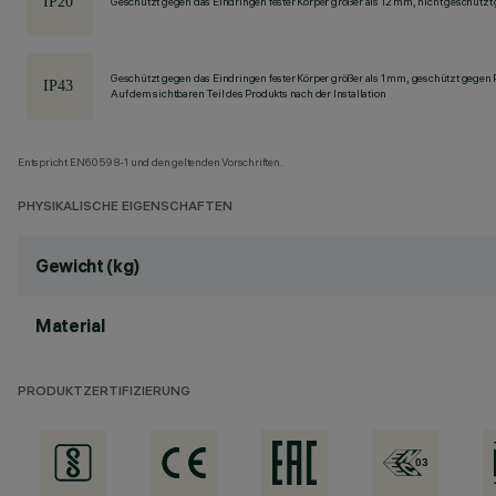
Geschützt gegen das Eindringen fester Körper größer als 12 mm, nicht geschützt
Geschützt gegen das Eindringen fester Körper größer als 1 mm, geschützt gegen
Auf dem sichtbaren Teil des Produkts nach der Installation
Entspricht EN60598-1 und den geltenden Vorschriften.
PHYSIKALISCHE EIGENSCHAFTEN
Gewicht (kg)
Material
PRODUKTZERTIFIZIERUNG