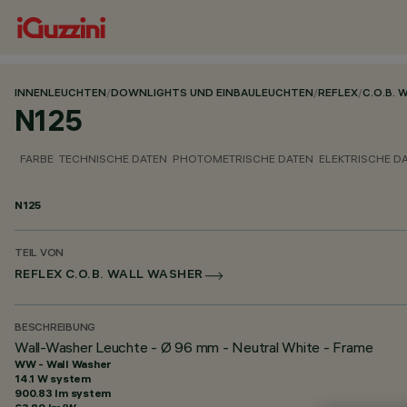
INNENLEUCHTEN
/
DOWNLIGHTS UND EINBAULEUCHTEN
/
REFLEX
/
C.O.B. 
N125
FARBE
TECHNISCHE DATEN
PHOTOMETRISCHE DATEN
ELEKTRISCHE D
N125
TEIL VON
REFLEX C.O.B. WALL WASHER
BESCHREIBUNG
Wall-Washer Leuchte - Ø 96 mm - Neutral White - Frame
WW - Wall Washer
14.1 W system
900.83 lm system