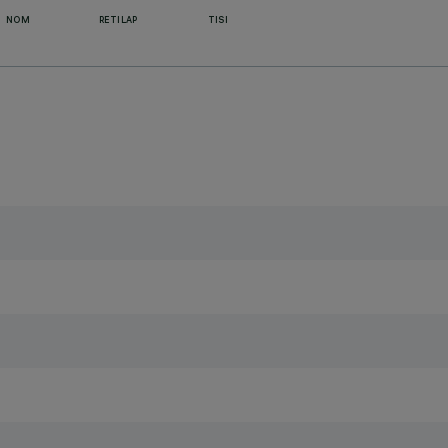
NOM
RETILAP
TISI