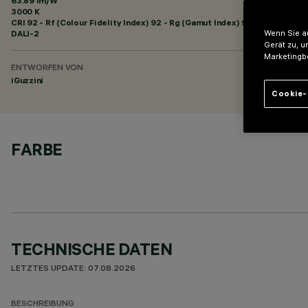
63.89 lm/W
3000 K
CRI
92
- Rf (Colour Fidelity Index) 92 - Rg (Gamut Index) 99
DALI-2
Wenn Sie au
Gerät zu, u
Marketingb
ENTWORFEN VON
iGuzzini
Cookie-
FARBE
TECHNISCHE DATEN
LETZTES UPDATE: 07.08.2026
BESCHREIBUNG