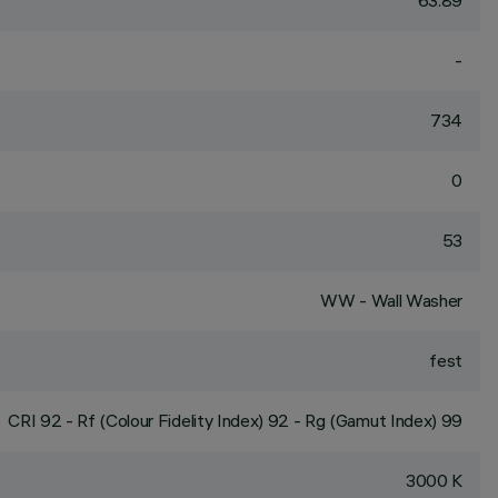
63.89
-
734
0
53
WW - Wall Washer
fest
CRI
92
- Rf (Colour Fidelity Index) 92 - Rg (Gamut Index) 99
3000 K