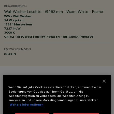
BESCHREIBUNG
Wall-Washer Leuchte - Ø 153 mm - Warm White - Frame
WW - Wall Washer
24 W system
1732.19 lm system
72.17 lm/W
3000 K
CRI
82
- Rf (Colour Fidelity Index) 84 - Rg (Gamut Index) 95
ENTWORFEN VON
iGuzzini
FARBE
Wenn Sie auf „Alle Cookies akzeptieren“ klicken, stimmen Sie der
Speicherung von Cookies auf Ihrem Gerät zu, um die
Websitenavigation zu verbessern, die Websitenutzung zu
analysieren und unsere Marketingbemühungen zu unterstützen.
Weitere Informationen