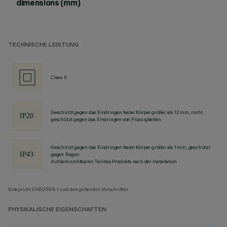
dimensions (mm)
TECHNISCHE LEISTUNG
Class II
Geschützt gegen das Eindringen fester Körper größer als 12 mm, nicht
geschützt gegen das Eindringen von Flüssigkeiten.
Geschützt gegen das Eindringen fester Körper größer als 1 mm, geschützt
gegen Regen.
Auf dem sichtbaren Teil des Produkts nach der Installation
Entspricht EN60598-1 und den geltenden Vorschriften.
PHYSIKALISCHE EIGENSCHAFTEN