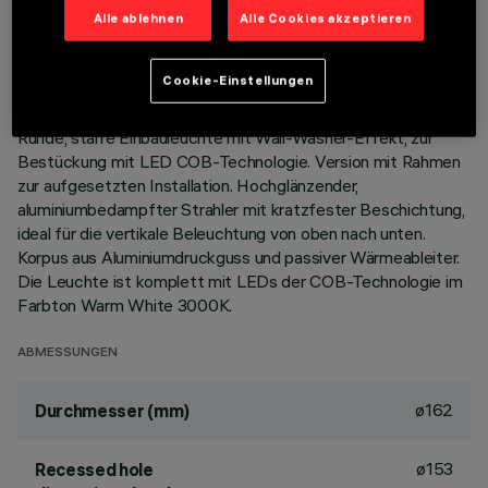
TECHNISCHE DATEN
Alle ablehnen
Alle Cookies akzeptieren
LETZTES UPDATE: 01.08.2026
Cookie-Einstellungen
BESCHREIBUNG
Runde, starre Einbauleuchte mit Wall-Washer-Effekt, zur
Bestückung mit LED COB-Technologie. Version mit Rahmen
zur aufgesetzten Installation. Hochglänzender,
aluminiumbedampfter Strahler mit kratzfester Beschichtung,
ideal für die vertikale Beleuchtung von oben nach unten.
Korpus aus Aluminiumdruckguss und passiver Wärmeableiter.
Die Leuchte ist komplett mit LEDs der COB-Technologie im
Farbton Warm White 3000K.
ABMESSUNGEN
ø162
Durchmesser (mm)
ø153
Recessed hole