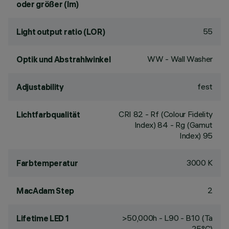
oder größer (lm)
55
Light output ratio (LOR)
WW - Wall Washer
Optik und Abstrahlwinkel
fest
Adjustability
CRI
82
- Rf (Colour Fidelity
Lichtfarbqualität
Index) 84 - Rg (Gamut
Index) 95
3000 K
Farbtemperatur
2
MacAdam Step
>50,000h - L90 - B10 (Ta
Lifetime LED 1
25°C)