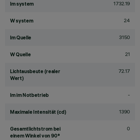
1732.19
lm system
24
W system
3150
lm Quelle
21
W Quelle
72.17
Lichtausbeute (realer
Wert)
-
lm im Notbetrieb
1390
Maximale Intensität (cd)
0
Gesamtlichtstrom bei
einem Winkel von 90°