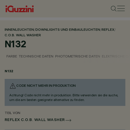
INNENLEUCHTEN
/
DOWNLIGHTS UND EINBAULEUCHTEN
/
REFLEX
/
C.O.B. WALL WASHER
N132
FARBE
TECHNISCHE DATEN
PHOTOMETRISCHE DATEN
ELEKTRISCHE D
N132
CODE NICHT MEHR IN PRODUKTION
Achtung! Code nicht mehr in produktion. Bitte verwenden sie die suche,
um die am besten geeignete alternative zu finden.
TEIL VON
REFLEX C.O.B. WALL WASHER