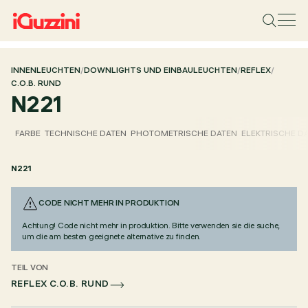
INNENLEUCHTEN
/
DOWNLIGHTS UND EINBAULEUCHTEN
/
REFLEX
/
C.O.B. RUND
N221
FARBE
TECHNISCHE DATEN
PHOTOMETRISCHE DATEN
ELEKTRISCHE D
N221
CODE NICHT MEHR IN PRODUKTION
Achtung! Code nicht mehr in produktion. Bitte verwenden sie die suche,
um die am besten geeignete alternative zu finden.
TEIL VON
REFLEX C.O.B. RUND