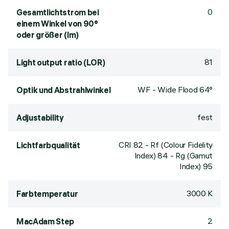
0
Gesamtlichtstrom bei
einem Winkel von 90°
oder größer (lm)
81
Light output ratio (LOR)
WF - Wide Flood 64°
Optik und Abstrahlwinkel
fest
Adjustability
CRI
82
- Rf (Colour Fidelity
Lichtfarbqualität
Index) 84 - Rg (Gamut
Index) 95
3000 K
Farbtemperatur
2
MacAdam Step