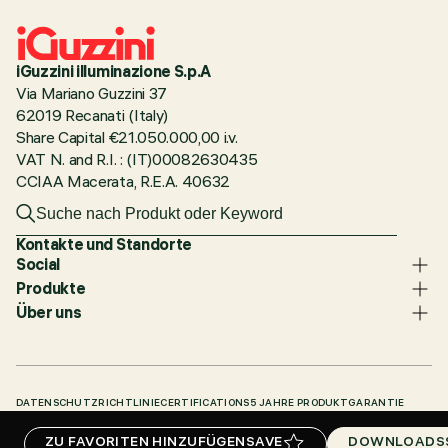
iGuzzini illuminazione S.p.A
Via Mariano Guzzini 37
62019 Recanati (Italy)
Share Capital €21.050.000,00 i.v.
VAT N. and R.I. : (IT)00082630435
CCIAA Macerata, R.E.A. 40632
Kontakte und Standorte
Social
Produkte
Über uns
DATENSCHUTZRICHTLINIE
CERTIFICATIONS
5 JAHRE PRODUKTGARANTIE
HINWEISGEBERSYSTEM
COOKIE POLICY
ACCESSIBILITY STATEMENT
ZU FAVORITEN HINZUFÜGEN
SAVE
DOWNLOADS
UNSERE CODES
KNOWLEDGE BASE (LOGIN REQUIRED)
DOWNLOADS