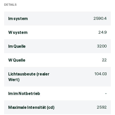
DETAILS
2590.4
lm system
24.9
W system
3200
lm Quelle
22
W Quelle
104.03
Lichtausbeute (realer
Wert)
-
lm im Notbetrieb
2592
Maximale Intensität (cd)