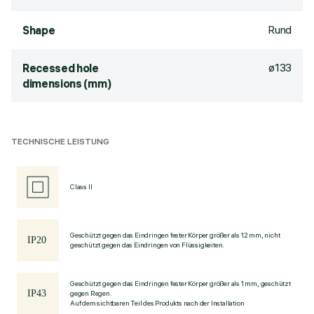
Rund
Shape
ø133
Recessed hole
dimensions (mm)
TECHNISCHE LEISTUNG
Class II
Geschützt gegen das Eindringen fester Körper größer als 12 mm, nicht
geschützt gegen das Eindringen von Flüssigkeiten.
Geschützt gegen das Eindringen fester Körper größer als 1 mm, geschützt
gegen Regen.
Auf dem sichtbaren Teil des Produkts nach der Installation