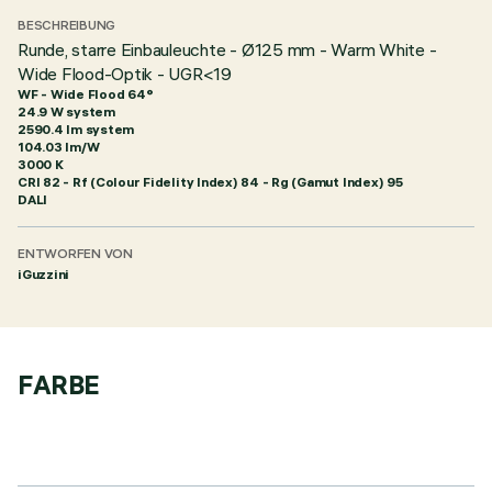
BESCHREIBUNG
Runde, starre Einbauleuchte - Ø125 mm - Warm White -
Wide Flood-Optik - UGR<19
WF - Wide Flood 64°
24.9 W system
2590.4 lm system
104.03 lm/W
3000 K
CRI
82
- Rf (Colour Fidelity Index) 84 - Rg (Gamut Index) 95
DALI
ENTWORFEN VON
iGuzzini
FARBE