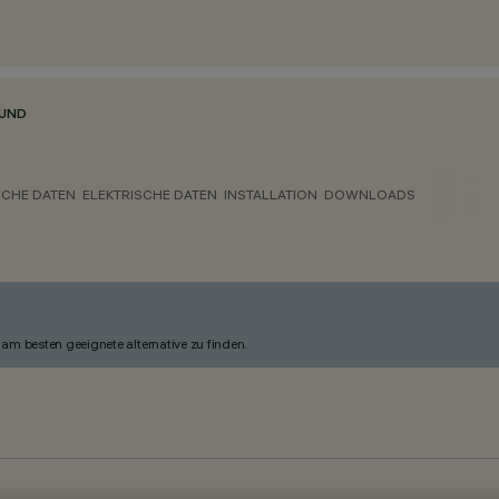
RUND
CHE DATEN
ELEKTRISCHE DATEN
INSTALLATION
DOWNLOADS
am besten geeignete alternative zu finden.