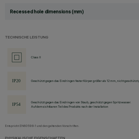
Recessed hole dimensions (mm)
TECHNISCHE LEISTUNG
Class II
Geschützt gegen das Eindringen fester Körper größer als 12 mm, nicht geschützt
Geschützt gegen das Eindringen von Staub, geschützt gegen Spritzwasser.
Auf dem sichtbaren Teil des Produkts nach der Installation
Entspricht EN60598-1 und den geltenden Vorschriften.
PHYSIKALISCHE EIGENSCHAFTEN