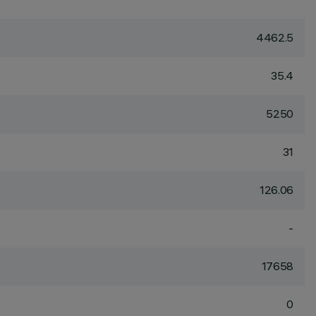
4462.5
35.4
5250
31
126.06
-
17658
0