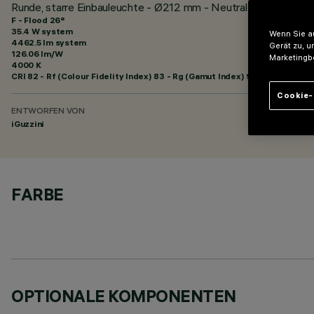
Runde, starre Einbauleuchte - Ø212 mm - Neutral White - Flo
F - Flood 26°
35.4 W system
Wenn Sie au
4462.5 lm system
Gerät zu, u
126.06 lm/W
Marketingb
4000 K
CRI
82
- Rf (Colour Fidelity Index) 83 - Rg (Gamut Index) 94
Cookie-
ENTWORFEN VON
iGuzzini
FARBE
OPTIONALE KOMPONENTEN