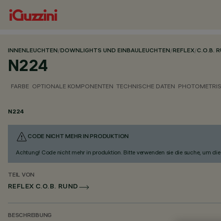
INNENLEUCHTEN
/
DOWNLIGHTS UND EINBAULEUCHTEN
/
REFLEX
/
C.O.B. 
N224
FARBE
OPTIONALE KOMPONENTEN
TECHNISCHE DATEN
PHOTOMETRIS
N224
CODE NICHT MEHR IN PRODUKTION
Achtung! Code nicht mehr in produktion. Bitte verwenden sie die suche, um die 
TEIL VON
REFLEX C.O.B. RUND
BESCHREIBUNG