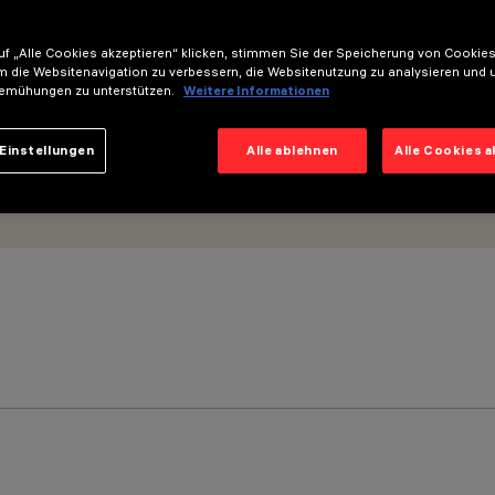
od-Optik - UGR<19
f „Alle Cookies akzeptieren“ klicken, stimmen Sie der Speicherung von Cookies
m die Websitenavigation zu verbessern, die Websitenutzung zu analysieren und 
emühungen zu unterstützen.
Weitere Informationen
Einstellungen
Alle ablehnen
Alle Cookies 