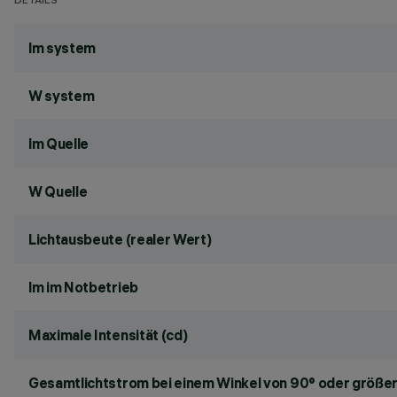
DETAILS
lm system
W system
lm Quelle
W Quelle
Lichtausbeute (realer Wert)
lm im Notbetrieb
Maximale Intensität (cd)
Gesamtlichtstrom bei einem Winkel von 90° oder größer