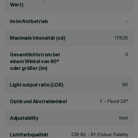
Wert)
-
lm im Notbetrieb
17826
Maximale Intensität (cd)
0
Gesamtlichtstrom bei
einem Winkel von 90°
oder größer (lm)
85
Light output ratio (LOR)
F - Flood 26°
Optik und Abstrahlwinkel
fest
Adjustability
CRI
82
- Rf (Colour Fidelity
Lichtfarbqualität