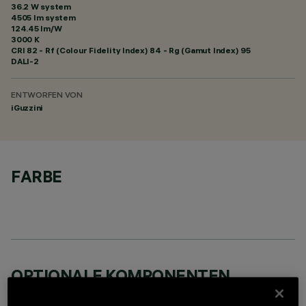
36.2 W system
4505 lm system
124.45 lm/W
3000 K
CRI
82
- Rf (Colour Fidelity Index) 84 - Rg (Gamut Index) 95
DALI-2
ENTWORFEN VON
iGuzzini
FARBE
OPTIONALE KOMPONENTEN