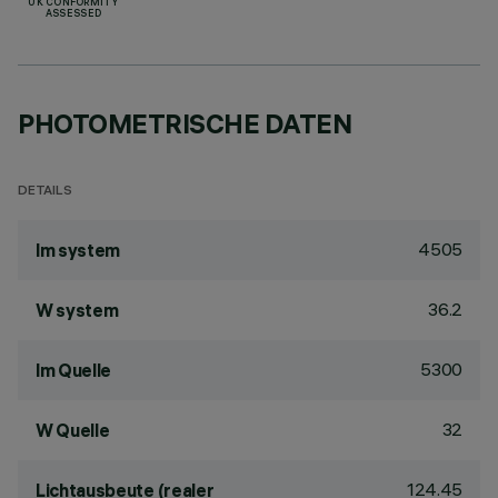
UK CONFORMITY
ASSESSED
PHOTOMETRISCHE DATEN
DETAILS
4505
lm system
36.2
W system
5300
lm Quelle
32
W Quelle
124.45
Lichtausbeute (realer