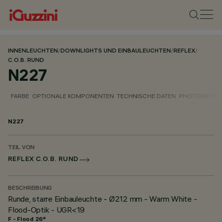
INNENLEUCHTEN
/
DOWNLIGHTS UND EINBAULEUCHTEN
/
REFLEX
/
C.O.B. RUND
N227
FARBE
OPTIONALE KOMPONENTEN
TECHNISCHE DATEN
PHOTOMETRIS
N227
TEIL VON
REFLEX C.O.B. RUND
BESCHREIBUNG
Runde, starre Einbauleuchte - Ø212 mm - Warm White -
Flood-Optik - UGR<19
F - Flood 26°