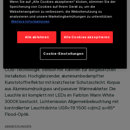
Wenn Sie auf „Alle Cookies akzeptieren“ klicken, stimmen Sie der
Speicherung von Cookies auf Ihrem Gerät zu, um die
Websitenavigation zu verbessern, die Websitenutzung zu
analysieren und unsere Marketingbemühungen zu unterstützen.
Weitere Informationen
TECHNISCHE DATEN
Alle ablehnen
Alle Cookies akzeptieren
LETZTES UPDATE: 07.08.2026
BESCHREIBUNG
Cookie-Einstellungen
Starre, runde Einbauleuchte zur Bestückung mit LEDs mit
COB-Technologie. Version mit Rahmen zur aufgesetzten
Installation. Hochglänzender, aluminiumbedampfter
Kunststoffreflektor mit kratzfester Schutzschicht. Korpus
aus Aluminiumdruckguss und passiver Wärmeableiter. Die
Leuchte ist komplett mit LEDs im Farbton Warm White
3000K bestückt. Lichtemission Allgemeinbeleuchtung mit
kontrollierter Leuchtdichte UGR<19 1500 cd/m2 α>65°
Flood-Optik.
ABMESSUNGEN