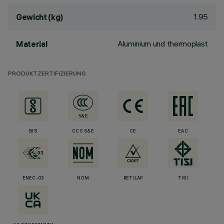
1.95
Gewicht (kg)
Aluminium und thermoplast
Material
PRODUKTZERTIFIZIERUNG
BIS
CCC S&E
CE
EAC
ENEC-03
NOM
RETILAP
TISI