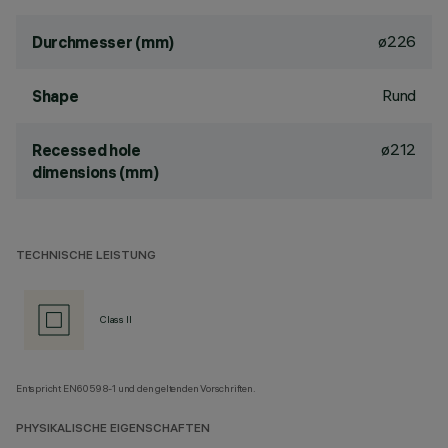
ø226
Durchmesser (mm)
Rund
Shape
ø212
Recessed hole
dimensions (mm)
TECHNISCHE LEISTUNG
Class II
Entspricht EN60598-1 und den geltenden Vorschriften.
PHYSIKALISCHE EIGENSCHAFTEN