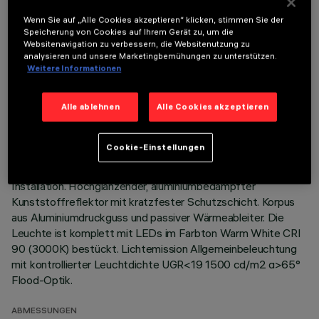
Wenn Sie auf „Alle Cookies akzeptieren“ klicken, stimmen Sie der
Speicherung von Cookies auf Ihrem Gerät zu, um die
Websitenavigation zu verbessern, die Websitenutzung zu
analysieren und unsere Marketingbemühungen zu unterstützen.
TECHNISCHE DATEN
Weitere Informationen
LETZTES UPDATE: 07.08.2026
Alle ablehnen
Alle Cookies akzeptieren
BESCHREIBUNG
Cookie-Einstellungen
Starre, runde Einbauleuchte zur Bestückung mit LEDs mit
COB-Technologie. Version mit Rahmen zur aufgesetzten
Installation. Hochglänzender, aluminiumbedampfter
Kunststoffreflektor mit kratzfester Schutzschicht. Korpus
aus Aluminiumdruckguss und passiver Wärmeableiter. Die
Leuchte ist komplett mit LEDs im Farbton Warm White CRI
90 (3000K) bestückt. Lichtemission Allgemeinbeleuchtung
mit kontrollierter Leuchtdichte UGR<19 1500 cd/m2 α>65°
Flood-Optik.
ABMESSUNGEN