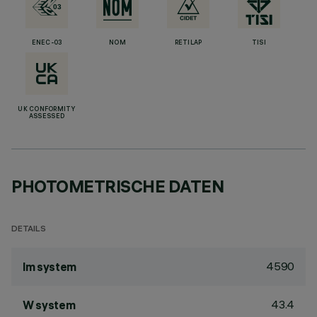
ENEC-03
NOM
RETILAP
TISI
UK CONFORMITY
ASSESSED
PHOTOMETRISCHE DATEN
DETAILS
4590
lm system
43.4
W system