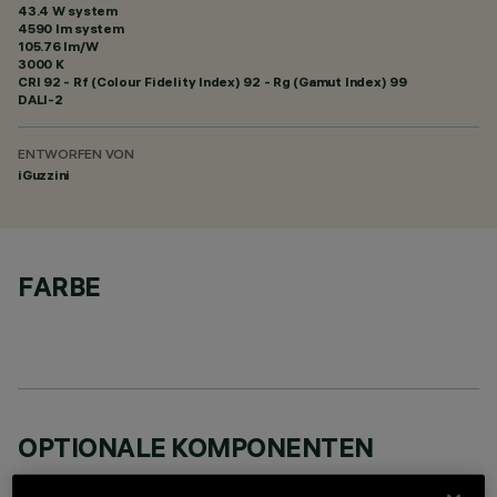
43.4 W system
4590 lm system
105.76 lm/W
3000 K
CRI
92
- Rf (Colour Fidelity Index) 92 - Rg (Gamut Index) 99
DALI-2
ENTWORFEN VON
iGuzzini
FARBE
OPTIONALE KOMPONENTEN