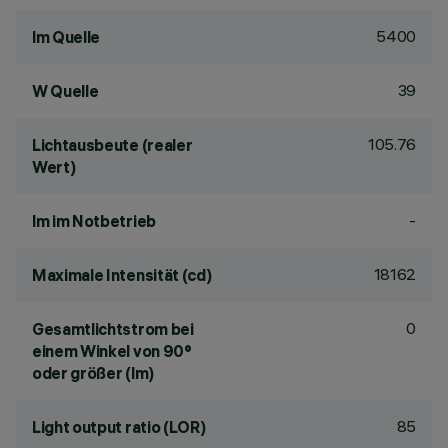
5400
lm Quelle
39
W Quelle
105.76
Lichtausbeute (realer
Wert)
-
lm im Notbetrieb
18162
Maximale Intensität (cd)
0
Gesamtlichtstrom bei
einem Winkel von 90°
oder größer (lm)
85
Light output ratio (LOR)