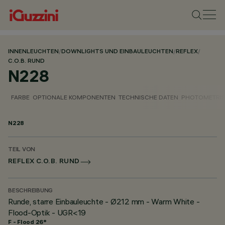
INNENLEUCHTEN
/
DOWNLIGHTS UND EINBAULEUCHTEN
/
REFLEX
/
C.O.B. RUND
N228
FARBE
OPTIONALE KOMPONENTEN
TECHNISCHE DATEN
PHOTOMETRIS
N228
TEIL VON
REFLEX C.O.B. RUND
BESCHREIBUNG
Runde, starre Einbauleuchte - Ø212 mm - Warm White -
Flood-Optik - UGR<19
F - Flood 26°