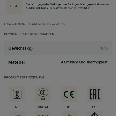
Geschützt gegen das Eindringen von Staub, geschützt gegen Spritzwasser.
Auf dem sichtbaren Teil des Produkts nach der Installation
Entspricht EN60598-1 und den geltenden Vorschriften.
PHYSIKALISCHE EIGENSCHAFTEN
1.95
Gewicht (kg)
Aluminium und thermoplast
Material
PRODUKTZERTIFIZIERUNG
BIS
CCC S&E
CE
EAC