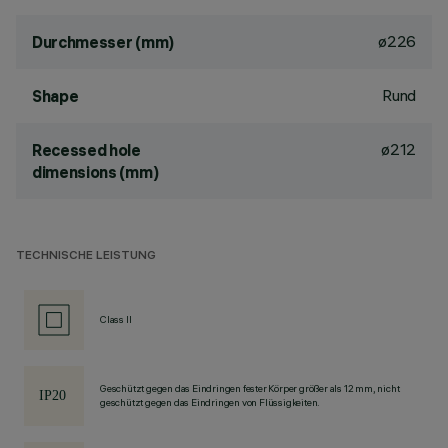
ø226
Durchmesser (mm)
Rund
Shape
ø212
Recessed hole
dimensions (mm)
TECHNISCHE LEISTUNG
Class II
Geschützt gegen das Eindringen fester Körper größer als 12 mm, nicht
geschützt gegen das Eindringen von Flüssigkeiten.