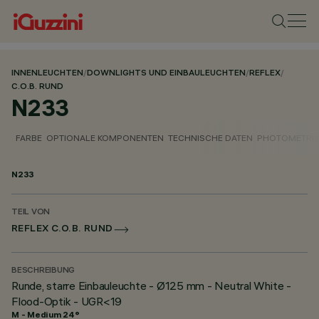
INNENLEUCHTEN
/
DOWNLIGHTS UND EINBAULEUCHTEN
/
REFLEX
/
C.O.B. RUND
N233
FARBE
OPTIONALE KOMPONENTEN
TECHNISCHE DATEN
PHOTOMETRIS
N233
TEIL VON
REFLEX C.O.B. RUND
BESCHREIBUNG
Runde, starre Einbauleuchte - Ø125 mm - Neutral White -
Flood-Optik - UGR<19
M - Medium 24°