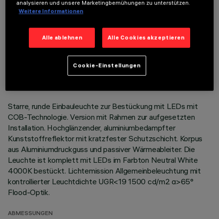
analysieren und unsere Marketingbemühungen zu unterstützen.
Weitere Informationen
Alle ablehnen
Alle Cookies akzeptieren
TECHNISCHE DATEN
LETZTES UPDATE: 07.08.2026
Cookie-Einstellungen
BESCHREIBUNG
Starre, runde Einbauleuchte zur Bestückung mit LEDs mit
COB-Technologie. Version mit Rahmen zur aufgesetzten
Installation. Hochglänzender, aluminiumbedampfter
Kunststoffreflektor mit kratzfester Schutzschicht. Korpus
aus Aluminiumdruckguss und passiver Wärmeableiter. Die
Leuchte ist komplett mit LEDs im Farbton Neutral White
4000K bestückt. Lichtemission Allgemeinbeleuchtung mit
kontrollierter Leuchtdichte UGR<19 1500 cd/m2 α>65°
Flood-Optik.
ABMESSUNGEN