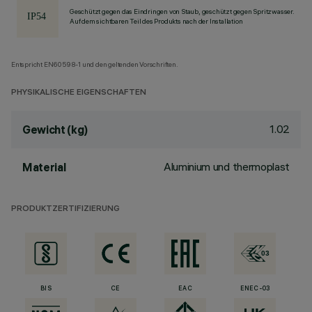
Geschützt gegen das Eindringen von Staub, geschützt gegen Spritzwasser.
Auf dem sichtbaren Teil des Produkts nach der Installation
Entspricht EN60598-1 und den geltenden Vorschriften.
PHYSIKALISCHE EIGENSCHAFTEN
1.02
Gewicht (kg)
Aluminium und thermoplast
Material
PRODUKTZERTIFIZIERUNG
BIS
CE
EAC
ENEC-03