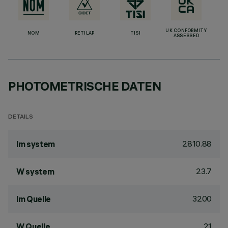
UK CONFORMITY
NOM
RETILAP
TISI
ASSESSED
PHOTOMETRISCHE DATEN
DETAILS
2810.88
lm system
23.7
W system
3200
lm Quelle
21
W Quelle