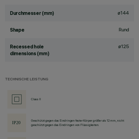
ø144
Durchmesser (mm)
Rund
Shape
ø125
Recessed hole
dimensions (mm)
TECHNISCHE LEISTUNG
Class II
Geschützt gegen das Eindringen fester Körper größer als 12 mm, nicht
geschützt gegen das Eindringen von Flüssigkeiten.