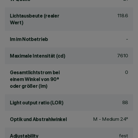
118.6
Lichtausbeute (realer
Wert)
-
lm im Notbetrieb
7610
Maximale Intensität (cd)
0
Gesamtlichtstrom bei
einem Winkel von 90°
oder größer (lm)
88
Light output ratio (LOR)
M - Medium 24°
Optik und Abstrahlwinkel
fest
Adjustability