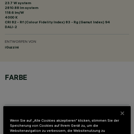
23.7 W system
2810.88 lm system
118.6 lm/W
4000 K
CRI
82
- Rf (Colour Fidelity Index) 83 - Rg (Gamut Index) 94
DALI-2
ENTWORFEN VON
iGuzzini
FARBE
OPTIONALE KOMPONENTEN
Wenn Sie auf „Alle Cookies akzeptieren“ klicken, stimmen Sie der
Speicherung von Cookies auf Ihrem Gerät zu, um die
Websitenavigation zu verbessern, die Websitenutzung zu