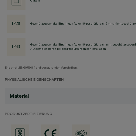
Class II
Geschützt gegen das Eindringen fester Körper größer als 12 mm, nicht geschützt
Geschützt gegen das Eindringen fester Körper größer als 1 mm, geschützt gegen
Auf dem sichtbaren Teil des Produkts nach der Installation
Entspricht EN60598-1 und den geltenden Vorschriften.
PHYSIKALISCHE EIGENSCHAFTEN
Material
PRODUKTZERTIFIZIERUNG