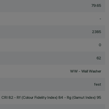
79.65
-
2385
0
62
WW - Wall Washer
fest
CRI
82
- Rf (Colour Fidelity Index) 84 - Rg (Gamut Index) 95