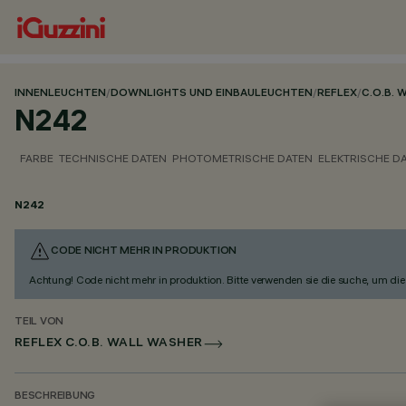
INNENLEUCHTEN
/
DOWNLIGHTS UND EINBAULEUCHTEN
/
REFLEX
/
C.O.B. 
N242
FARBE
TECHNISCHE DATEN
PHOTOMETRISCHE DATEN
ELEKTRISCHE D
N242
CODE NICHT MEHR IN PRODUKTION
Achtung! Code nicht mehr in produktion. Bitte verwenden sie die suche, um die 
TEIL VON
REFLEX C.O.B. WALL WASHER
BESCHREIBUNG