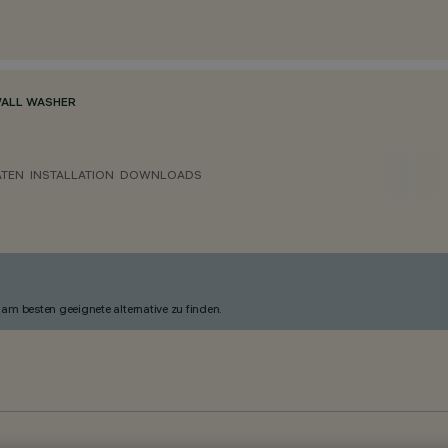
WALL WASHER
ATEN
INSTALLATION
DOWNLOADS
am besten geeignete alternative zu finden.