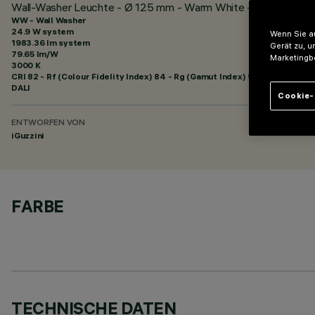
Wall-Washer Leuchte - Ø 125 mm - Warm White - Minimal
WW - Wall Washer
24.9 W system
Wenn Sie au
1983.36 lm system
Gerät zu, u
79.65 lm/W
Marketingb
3000 K
CRI
82
- Rf (Colour Fidelity Index) 84 - Rg (Gamut Index) 95
DALI
Cookie-
ENTWORFEN VON
iGuzzini
FARBE
TECHNISCHE DATEN