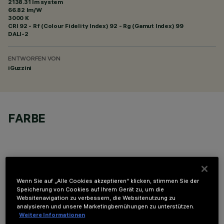
2138.31 lm system
66.82 lm/W
3000 K
CRI
92
- Rf (Colour Fidelity Index) 92 - Rg (Gamut Index) 99
DALI-2
ENTWORFEN VON
iGuzzini
FARBE
Wenn Sie auf „Alle Cookies akzeptieren“ klicken, stimmen Sie der
TECHNISCHE DATEN
Speicherung von Cookies auf Ihrem Gerät zu, um die
Websitenavigation zu verbessern, die Websitenutzung zu
LETZTES UPDATE: 07.08.2026
analysieren und unsere Marketingbemühungen zu unterstützen.
Weitere Informationen