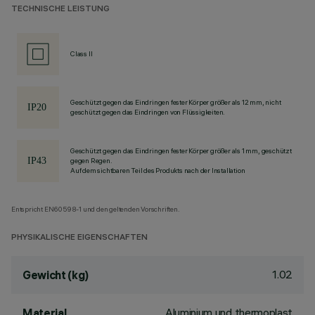
TECHNISCHE LEISTUNG
Class II
Geschützt gegen das Eindringen fester Körper größer als 12 mm, nicht
geschützt gegen das Eindringen von Flüssigkeiten.
Geschützt gegen das Eindringen fester Körper größer als 1 mm, geschützt
gegen Regen.
Auf dem sichtbaren Teil des Produkts nach der Installation
Entspricht EN60598-1 und den geltenden Vorschriften.
PHYSIKALISCHE EIGENSCHAFTEN
1.02
Gewicht (kg)
Aluminium und thermoplast
Material