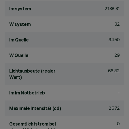
2138.31
lm system
32
W system
3450
lm Quelle
29
W Quelle
66.82
Lichtausbeute (realer
Wert)
-
lm im Notbetrieb
2572
Maximale Intensität (cd)
0
Gesamtlichtstrom bei