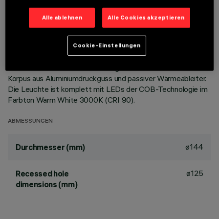
BESCHREIBUNG
Alle ablehnen
Alle Cookies akzeptieren
Runde, starre Einbauleuchte mit Wall-Washer-Effekt, zur
Bestückung mit LED COB-Technologie. Version mit Rahmen
zur aufgesetzten Installation. Hochglänzender,
Cookie-Einstellungen
aluminiumbedampfter Strahler mit kratzfester Beschichtung,
ideal für die vertikale Beleuchtung von oben nach unten.
Korpus aus Aluminiumdruckguss und passiver Wärmeableiter.
Die Leuchte ist komplett mit LEDs der COB-Technologie im
Farbton Warm White 3000K (CRI 90).
ABMESSUNGEN
ø144
Durchmesser (mm)
ø125
Recessed hole
dimensions (mm)