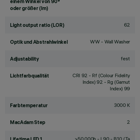
einem Winkel von 90°
oder größer (lm)
62
Light output ratio (LOR)
WW - Wall Washer
Optik und Abstrahlwinkel
fest
Adjustability
CRI
92
- Rf (Colour Fidelity
Lichtfarbqualität
Index) 92 - Rg (Gamut
Index) 99
3000 K
Farbtemperatur
2
MacAdam Step
>50,000h - L90 - B10 (Ta
Lifetime LED 1