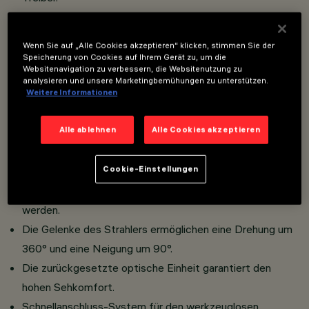
Werkzeugloser Anschluss des Adapters an Schiene.
LED COB mit hohem Farbwiedergabe-Index.
Wenn Sie auf „Alle Cookies akzeptieren“ klicken, stimmen Sie der
Schwenkbarer miniaturisierter Strahler, komplett mit
Speicherung von Cookies auf Ihrem Gerät zu, um die
Websitenavigation zu verbessern, die Websitenutzung zu
Adapter für die Installation an Niedervolt-
analysieren und unsere Marketingbemühungen zu unterstützen.
Schienensystem Filorail (48V).
Weitere Informationen
Korpus bestehend aus der Verschränkung der beiden
Alle ablehnen
Alle Cookies akzeptieren
Gehäuseschalen aus lackiertem Aluminiumdruckguss,
Schienen-Anschlussbügel aus lackiertem Zamak. Mithilfe
Cookie-Einstellungen
der integrierten DALI Technologie Powerline können die
an der Schiene installierten Strahler einzeln reguliert
werden.
Die Gelenke des Strahlers ermöglichen eine Drehung um
360° und eine Neigung um 90°.
Die zurückgesetzte optische Einheit garantiert den
hohen Sehkomfort.
Schnellanschluss-System für den werkzeuglosen