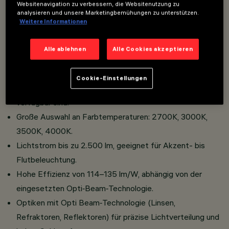
Websitenavigation zu verbessern, die Websitenutzung zu
analysieren und unsere Marketingbemühungen zu unterstützen.
Weitere Informationen
Spot‑Monopoint‑Versionen mit Aufputz‑ oder
Einbaurosette für eine unauffällige Integration in jede
Alle ablehnen
Alle Cookies akzeptieren
Umgebung.
Schutzklasse III mit externen Treibern, die je nach
Cookie-Einstellungen
Konfiguration in verschiedenen Steuerungsarten
verfügbar sind.
Große Auswahl an Farbtemperaturen: 2700K, 3000K,
3500K, 4000K.
Lichtstrom bis zu 2.500 lm, geeignet für Akzent- bis
Flutbeleuchtung.
Hohe Effizienz von 114–135 lm/W, abhängig von der
eingesetzten Opti‑Beam‑Technologie.
Optiken mit Opti Beam‑Technologie (Linsen,
Refraktoren, Reflektoren) für präzise Lichtverteilung und