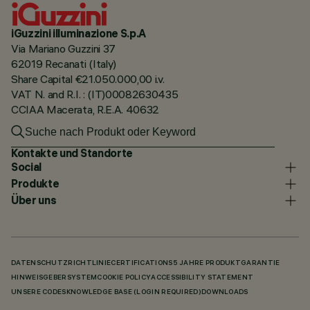
iGuzzini illuminazione S.p.A
Via Mariano Guzzini 37
62019 Recanati (Italy)
Share Capital €21.050.000,00 i.v.
VAT N. and R.I. : (IT)00082630435
CCIAA Macerata, R.E.A. 40632
Kontakte und Standorte
Social
Produkte
Über uns
DATENSCHUTZRICHTLINIE
CERTIFICATIONS
5 JAHRE PRODUKTGARANTIE
HINWEISGEBERSYSTEM
COOKIE POLICY
ACCESSIBILITY STATEMENT
UNSERE CODES
KNOWLEDGE BASE (LOGIN REQUIRED)
DOWNLOADS