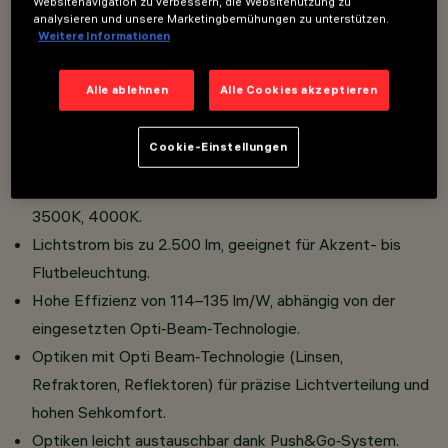
Websitenavigation zu verbessern, die Websitenutzung zu
Spot‑Monopoint‑Versionen mit Aufputz‑ oder
analysieren und unsere Marketingbemühungen zu unterstützen.
Weitere Informationen
Einbaurosette für eine unauffällige Integration in jede
Umgebung.
Alle ablehnen
Alle Cookies akzeptieren
Schutzklasse III mit externen Treibern, die je nach
Konfiguration in verschiedenen Steuerungsarten
Cookie-Einstellungen
verfügbar sind.
Große Auswahl an Farbtemperaturen: 2700K, 3000K,
3500K, 4000K.
Lichtstrom bis zu 2.500 lm, geeignet für Akzent- bis
Flutbeleuchtung.
Hohe Effizienz von 114–135 lm/W, abhängig von der
eingesetzten Opti‑Beam‑Technologie.
Optiken mit Opti Beam‑Technologie (Linsen,
Refraktoren, Reflektoren) für präzise Lichtverteilung und
hohen Sehkomfort.
Optiken leicht austauschbar dank Push&Go‑System.