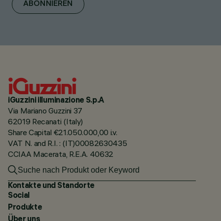
ABONNIEREN
iGuzzini illuminazione S.p.A
Via Mariano Guzzini 37
62019 Recanati (Italy)
Share Capital €21.050.000,00 i.v.
VAT N. and R.I. : (IT)00082630435
CCIAA Macerata, R.E.A. 40632
Kontakte und Standorte
Social
Produkte
Über uns