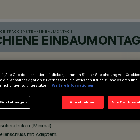
GE TRACK SYSTEM
/
EINBAUMONTAGE
HIENE EINBAUMONTAGE
f „Alle Cookies akzeptieren“ klicken, stimmen Sie der Speicherung von Cookies
m die Websitenavigation zu verbessern, die Websitenutzung zu analysieren und 
emühungen zu unterstützen.
Weitere Informationen
Einstellungen
Alle ablehnen
Alle Cookies 
ischendecken (Minimal).
llanschluss mit Adaptern.