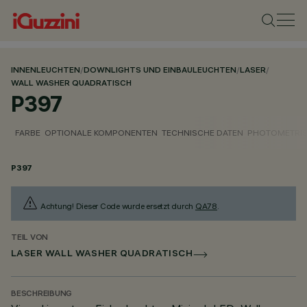
INNENLEUCHTEN
/
DOWNLIGHTS UND EINBAULEUCHTEN
/
LASER
/
WALL WASHER QUADRATISCH
P397
FARBE
OPTIONALE KOMPONENTEN
TECHNISCHE DATEN
PHOTOMETRIS
P397
Achtung! Dieser Code wurde ersetzt durch
QA78
.
TEIL VON
LASER WALL WASHER QUADRATISCH
BESCHREIBUNG