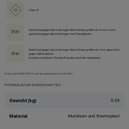
Class III
Geschützt gegen das Eindringen fester Körper größer als 12 mm, nicht
geschützt gegen das Eindringen von Flüssigkeiten.
Geschützt gegen das Eindringen fester Körper größer als 1 mm, geschützt
gegen Spritzwasser.
Auf dem sichtbaren Teil des Produkts nach der Installation
Entspricht EN60598-1 und den geltenden Vorschriften.
PHYSIKALISCHE EIGENSCHAFTEN
0.34
Gewicht (kg)
Aluminium und thermoplast
Material