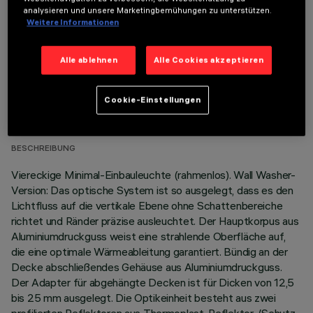
analysieren und unsere Marketingbemühungen zu unterstützen.
Weitere Informationen
Alle ablehnen
Alle Cookies akzeptieren
TECHNISCHE DATEN
Cookie-Einstellungen
LETZTES UPDATE: 01.08.2026
BESCHREIBUNG
Viereckige Minimal-Einbauleuchte (rahmenlos). Wall Washer-
Version: Das optische System ist so ausgelegt, dass es den
Lichtfluss auf die vertikale Ebene ohne Schattenbereiche
richtet und Ränder präzise ausleuchtet. Der Hauptkorpus aus
Aluminiumdruckguss weist eine strahlende Oberfläche auf,
die eine optimale Wärmeableitung garantiert. Bündig an der
Decke abschließendes Gehäuse aus Aluminiumdruckguss.
Der Adapter für abgehängte Decken ist für Dicken von 12,5
bis 25 mm ausgelegt. Die Optikeinheit besteht aus zwei