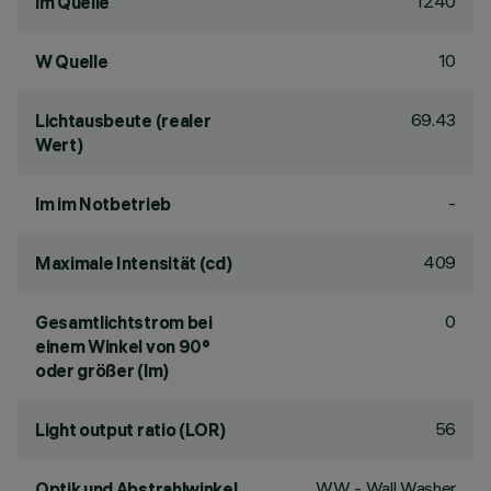
1240
lm Quelle
10
W Quelle
69.43
Lichtausbeute (realer
Wert)
-
lm im Notbetrieb
409
Maximale Intensität (cd)
0
Gesamtlichtstrom bei
einem Winkel von 90°
oder größer (lm)
56
Light output ratio (LOR)
WW - Wall Washer
Optik und Abstrahlwinkel