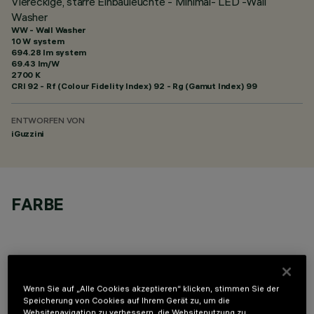
Viereckige, starre Einbauleuchte - Minimal- LED -Wall
Washer
WW - Wall Washer
10 W system
694.28 lm system
69.43 lm/W
2700 K
CRI
92
- Rf (Colour Fidelity Index) 92 - Rg (Gamut Index) 99
ENTWORFEN VON
iGuzzini
FARBE
Wenn Sie auf „Alle Cookies akzeptieren“ klicken, stimmen Sie der
OPTIONALE KOMPONENTEN
Speicherung von Cookies auf Ihrem Gerät zu, um die
Websitenavigation zu verbessern, die Websitenutzung zu