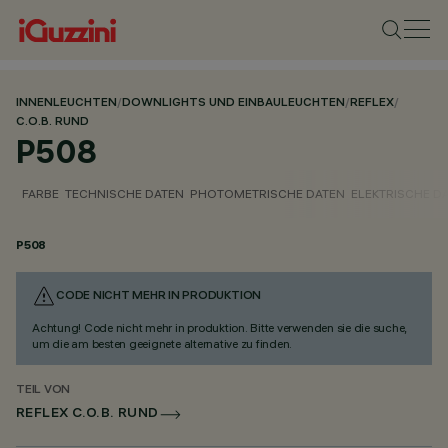
INNENLEUCHTEN
/
DOWNLIGHTS UND EINBAULEUCHTEN
/
REFLEX
/
C.O.B. RUND
P508
FARBE
TECHNISCHE DATEN
PHOTOMETRISCHE DATEN
ELEKTRISCHE D
P508
CODE NICHT MEHR IN PRODUKTION
Achtung! Code nicht mehr in produktion. Bitte verwenden sie die suche,
um die am besten geeignete alternative zu finden.
TEIL VON
REFLEX C.O.B. RUND