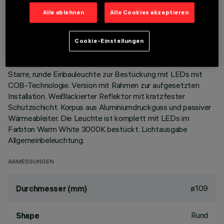
TECHNISCHE DATEN
Alle ablehnen
Alle Cookies akzeptieren
LETZTES UPDATE: 01.08.2026
Cookie-Einstellungen
BESCHREIBUNG
Starre, runde Einbauleuchte zur Bestückung mit LEDs mit
COB-Technologie. Version mit Rahmen zur aufgesetzten
Installation. Weißlackierter Reflektor mit kratzfester
Schutzschicht. Korpus aus Aluminiumdruckguss und passiver
Wärmeableiter. Die Leuchte ist komplett mit LEDs im
Farbton Warm White 3000K bestückt. Lichtausgabe
Allgemeinbeleuchtung.
ABMESSUNGEN
ø109
Durchmesser (mm)
Rund
Shape