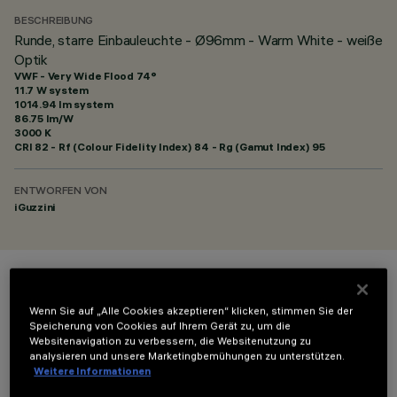
BESCHREIBUNG
Runde, starre Einbauleuchte - Ø96mm - Warm White - weiße
Optik
VWF - Very Wide Flood 74°
11.7 W system
1014.94 lm system
86.75 lm/W
3000 K
CRI
82
- Rf (Colour Fidelity Index) 84 - Rg (Gamut Index) 95
ENTWORFEN VON
iGuzzini
FARBE
Wenn Sie auf „Alle Cookies akzeptieren“ klicken, stimmen Sie der
Speicherung von Cookies auf Ihrem Gerät zu, um die
Websitenavigation zu verbessern, die Websitenutzung zu
analysieren und unsere Marketingbemühungen zu unterstützen.
Weitere Informationen