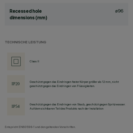
ø96
Recessed hole
dimensions (mm)
TECHNISCHE LEISTUNG
Class II
Geschützt gegen das Eindringen fester Körper größer als 12 mm, nicht
geschützt gegen das Eindringen von Flüssigkeiten.
Geschützt gegen das Eindringen von Staub, geschützt gegen Spritzwasser.
Auf dem sichtbaren Teil des Produkts nach der Installation
Entspricht EN60598-1 und den geltenden Vorschriften.