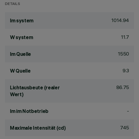
DETAILS
1014.94
lm system
11.7
W system
1550
lm Quelle
9.3
W Quelle
86.75
Lichtausbeute (realer
Wert)
-
lm im Notbetrieb
745
Maximale Intensität (cd)