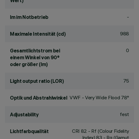
Wert)
-
lm im Notbetrieb
988
Maximale Intensität (cd)
0
Gesamtlichtstrom bei
einem Winkel von 90°
oder größer (lm)
75
Light output ratio (LOR)
VWF - Very Wide Flood 78°
Optik und Abstrahlwinkel
fest
Adjustability
CRI
82
- Rf (Colour Fidelity
Lichtfarbqualität
Index) 83 - Rg (Gamut