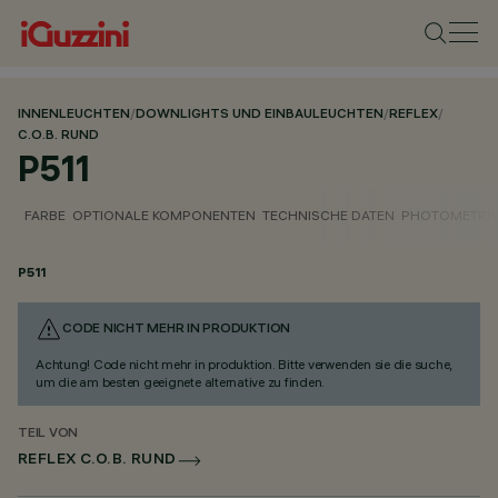
INNENLEUCHTEN
/
DOWNLIGHTS UND EINBAULEUCHTEN
/
REFLEX
/
C.O.B. RUND
P511
FARBE
OPTIONALE KOMPONENTEN
TECHNISCHE DATEN
PHOTOMETRIS
P511
CODE NICHT MEHR IN PRODUKTION
Achtung! Code nicht mehr in produktion. Bitte verwenden sie die suche,
um die am besten geeignete alternative zu finden.
TEIL VON
REFLEX C.O.B. RUND