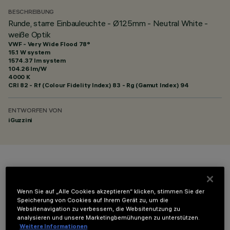
BESCHREIBUNG
Runde, starre Einbauleuchte - Ø125mm - Neutral White -
weiße Optik
VWF - Very Wide Flood 78°
15.1 W system
1574.37 lm system
104.26 lm/W
4000 K
CRI
82
- Rf (Colour Fidelity Index) 83 - Rg (Gamut Index) 94
ENTWORFEN VON
iGuzzini
FARBE
Wenn Sie auf „Alle Cookies akzeptieren“ klicken, stimmen Sie der
Speicherung von Cookies auf Ihrem Gerät zu, um die
Websitenavigation zu verbessern, die Websitenutzung zu
analysieren und unsere Marketingbemühungen zu unterstützen.
Weitere Informationen