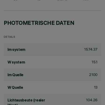
PHOTOMETRISCHE DATEN
DETAILS
1574.37
lm system
15.1
W system
2100
lm Quelle
13
W Quelle
104.26
Lichtausbeute (realer