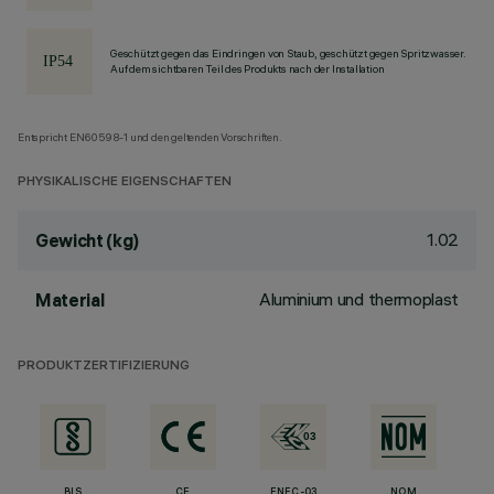
Geschützt gegen das Eindringen von Staub, geschützt gegen Spritzwasser.
Auf dem sichtbaren Teil des Produkts nach der Installation
Entspricht EN60598-1 und den geltenden Vorschriften.
PHYSIKALISCHE EIGENSCHAFTEN
1.02
Gewicht (kg)
Aluminium und thermoplast
Material
PRODUKTZERTIFIZIERUNG
BIS
CE
ENEC-03
NOM