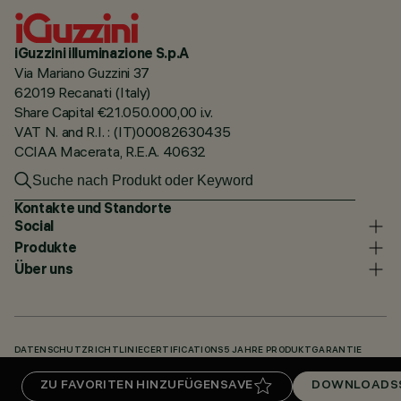
iGuzzini illuminazione S.p.A
Via Mariano Guzzini 37
62019 Recanati (Italy)
Share Capital €21.050.000,00 i.v.
VAT N. and R.I. : (IT)00082630435
CCIAA Macerata, R.E.A. 40632
Kontakte und Standorte
Social
Produkte
Über uns
DATENSCHUTZRICHTLINIE
CERTIFICATIONS
5 JAHRE PRODUKTGARANTIE
HINWEISGEBERSYSTEM
COOKIE POLICY
ACCESSIBILITY STATEMENT
ZU FAVORITEN HINZUFÜGEN
SAVE
DOWNLOADS
UNSERE CODES
KNOWLEDGE BASE (LOGIN REQUIRED)
DOWNLOADS