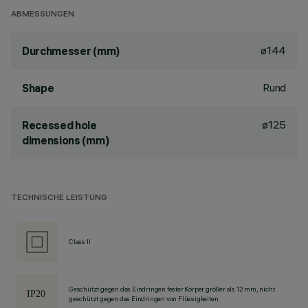
ABMESSUNGEN
ø144
Durchmesser (mm)
Rund
Shape
ø125
Recessed hole
dimensions (mm)
TECHNISCHE LEISTUNG
Class II
Geschützt gegen das Eindringen fester Körper größer als 12 mm, nicht
geschützt gegen das Eindringen von Flüssigkeiten.